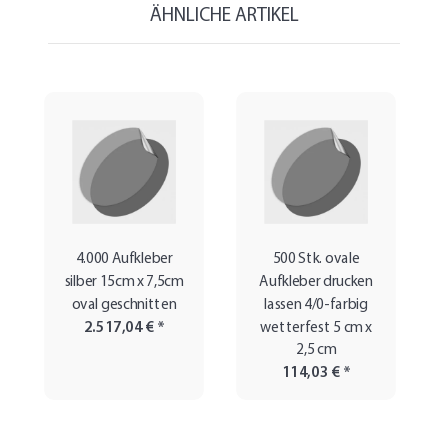
ÄHNLICHE ARTIKEL
4.000 Aufkleber
500 Stk. ovale
silber 15cm x 7,5cm
Aufkleber drucken
oval geschnitten
lassen 4/0-farbig
2.517,04 €
*
wetterfest 5 cm x
2,5 cm
114,03 €
*