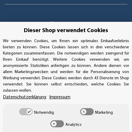
GEPRÜFTE LEISTUNG
Dieser Shop verwendet Cookies
Wir verwenden Cookies, um Ihnen ein optimales Einkaufserlebnis
bieten zu können. Diese Cookies lassen sich in drei verschiedene
AUFKLEBERDEALER STORE
Kategorien zusammenfassen. Die notwendigen werden zwingend für
Ihren Einkauf benötigt. Weitere Cookies verwenden wir, um
anonymisierte Statistiken anfertigen zu können. Andere dienen vor
Handwerkerring 1, D-39326 Wolmirstedt
allem Marketingzwecken und werden für die Personalisierung von
Werbung verwendet. Diese Cookies werden durch 43 Dienste im Shop
Bestellungen/Support: +49 (0)39-201-28-98-10
verwendet. Sie können selbst entscheiden, welche Cookies Sie
zulassen wollen.
Buchhaltung: +49 (0)39-201-28-98-17
Datenschutzerklärung
Impressum
info@aufkleberdealer.de
Notwendig
Marketing
UNSER AFFILIATE-PROGRAMM
Analytics