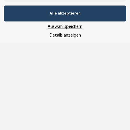
Alle akzeptieren
UNSERE ZAHLUNGSARTEN*
Auswahl speichern
Details anzeigen
SSL-Verschlüsselung
UNSER VERSANDDIENSTLEISTER