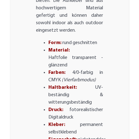
bieten. Die Aufkleber sind aus
hochwertigem Material
gefertigt und können daher
sowohl indoor als auch outdoor
eingesetzt werden.
Form:
rund geschnitten
Material:
Haftfolie transparent -
glänzend
Farben:
4/0-farbig in
CMYK
(Vierfarbmodus)
Haltbarkeit:
UV-
beständig &
witterungsbeständig
Druck:
fotorealistischer
Digitaldruck
Kleber:
permanent
selbstklebend