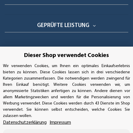
GEPRÜFTE LEISTUNG
AUFKLEBERDEALER STORE
Dieser Shop verwendet Cookies
Wir verwenden Cookies, um Ihnen ein optimales Einkaufserlebnis
Handwerkerring 1, D-39326 Wolmirstedt
bieten zu können. Diese Cookies lassen sich in drei verschiedene
Kategorien zusammenfassen. Die notwendigen werden zwingend für
Bestellungen/Support: +49 (0)39-201-28-98-10
Ihren Einkauf benötigt. Weitere Cookies verwenden wir, um
anonymisierte Statistiken anfertigen zu können. Andere dienen vor
Buchhaltung: +49 (0)39-201-28-98-17
allem Marketingzwecken und werden für die Personalisierung von
Werbung verwendet. Diese Cookies werden durch 43 Dienste im Shop
info@aufkleberdealer.de
verwendet. Sie können selbst entscheiden, welche Cookies Sie
zulassen wollen.
UNSER AFFILIATE-PROGRAMM
Datenschutzerklärung
Impressum