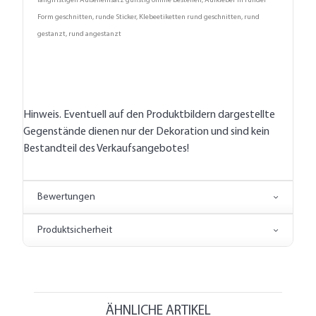
langfristigen Außeneinsatz günstig online bestellen, Aufkleber in runder
Form geschnitten, runde Sticker, Klebeetiketten rund geschnitten, rund
gestanzt, rund angestanzt
Hinweis. Eventuell auf den Produktbildern dargestellte
Gegenstände dienen nur der Dekoration und sind kein
Bestandteil des Verkaufsangebotes!
Bewertungen
Produktsicherheit
ÄHNLICHE ARTIKEL