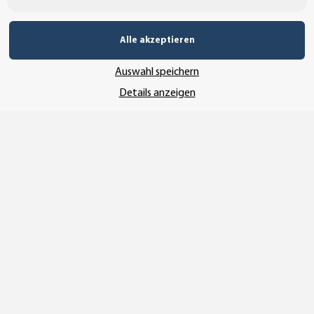
SSL-Verschlüsselung
Alle akzeptieren
Auswahl speichern
UNSER VERSANDDIENSTLEISTER
Details anzeigen
Vertrag widerrufen