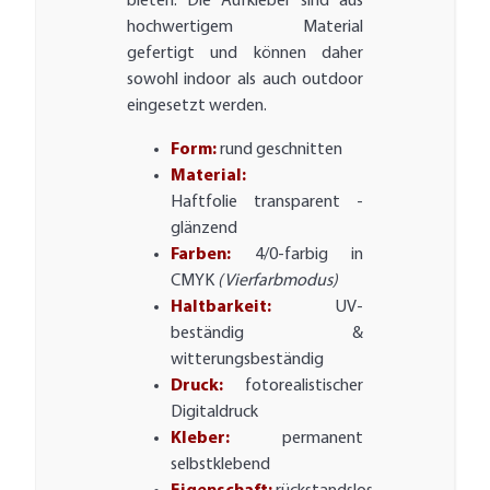
bieten. Die Aufkleber sind aus
hochwertigem Material
gefertigt und können daher
sowohl indoor als auch outdoor
eingesetzt werden.
Form:
rund geschnitten
Material:
Haftfolie transparent -
glänzend
Farben:
4/0-farbig in
CMYK
(Vierfarbmodus)
Haltbarkeit:
UV-
beständig &
witterungsbeständig
Druck:
fotorealistischer
Digitaldruck
Kleber:
permanent
selbstklebend