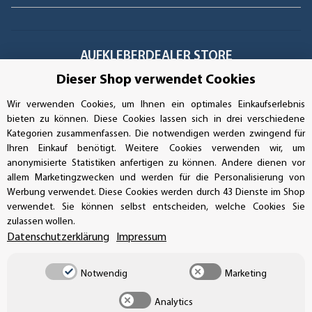
AUFKLEBERDEALER STORE
Dieser Shop verwendet Cookies
Handwerkerring 1, D-39326 Wolmirstedt
Wir verwenden Cookies, um Ihnen ein optimales Einkaufserlebnis
bieten zu können. Diese Cookies lassen sich in drei verschiedene
Bestellungen/Support: +49 (0)39-201-28-98-10
Kategorien zusammenfassen. Die notwendigen werden zwingend für
Ihren Einkauf benötigt. Weitere Cookies verwenden wir, um
Buchhaltung: +49 (0)39-201-28-98-17
anonymisierte Statistiken anfertigen zu können. Andere dienen vor
allem Marketingzwecken und werden für die Personalisierung von
info@aufkleberdealer.de
Werbung verwendet. Diese Cookies werden durch 43 Dienste im Shop
verwendet. Sie können selbst entscheiden, welche Cookies Sie
UNSER AFFILIATE-PROGRAMM
zulassen wollen.
Datenschutzerklärung
Impressum
Notwendig
Marketing
UNSERE ZAHLUNGSARTEN*
Analytics