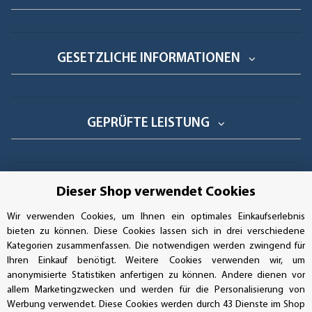
GESETZLICHE INFORMATIONEN
GEPRÜFTE LEISTUNG
AUFKLEBERDEALER STORE
Dieser Shop verwendet Cookies
Wir verwenden Cookies, um Ihnen ein optimales Einkaufserlebnis
Handwerkerring 1, D-39326 Wolmirstedt
bieten zu können. Diese Cookies lassen sich in drei verschiedene
Kategorien zusammenfassen. Die notwendigen werden zwingend für
Bestellungen/Support: +49 (0)39-201-28-98-10
Ihren Einkauf benötigt. Weitere Cookies verwenden wir, um
anonymisierte Statistiken anfertigen zu können. Andere dienen vor
Buchhaltung: +49 (0)39-201-28-98-17
allem Marketingzwecken und werden für die Personalisierung von
Werbung verwendet. Diese Cookies werden durch 43 Dienste im Shop