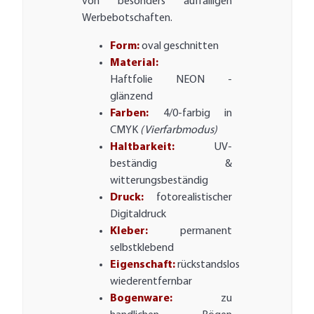
von besonders auffälligen
Werbebotschaften.
Form:
oval geschnitten
Material:
Haftfolie NEON -
glänzend
Farben:
4/0-farbig in
CMYK
(Vierfarbmodus)
Haltbarkeit:
UV-
beständig &
witterungsbeständig
Druck:
fotorealistischer
Digitaldruck
Kleber:
permanent
selbstklebend
Eigenschaft:
rückstandslos
wiederentfernbar
Bogenware:
zu