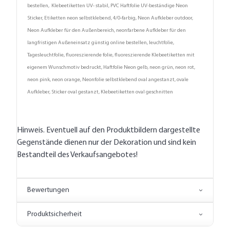
bestellen, Klebeetiketten UV- stabil, PVC Haftfolie UV-beständige Neon
Sticker, Etiketten neon selbstklebend, 4/0-farbig, Neon Aufkleber outdoor,
Neon Aufkleber für den Außenbereich, neonfarbene Aufkleber für den
langfristigen Außeneinsatz günstig online bestellen, leuchtfolie,
Tagesleuchtfolie, fluoreszierende folie, fluoreszierende Klebeetiketten mit
eigenem Wunschmotiv bedruckt, Haftfolie Neon gelb, neon grün, neon rot,
neon pink, neon orange, Neonfolie selbstklebend oval angestanzt, ovale
Aufkleber, Sticker oval gestanzt, Klebeetiketten oval geschnitten
Hinweis. Eventuell auf den Produktbildern dargestellte
Gegenstände dienen nur der Dekoration und sind kein
Bestandteil des Verkaufsangebotes!
Bewertungen
Produktsicherheit