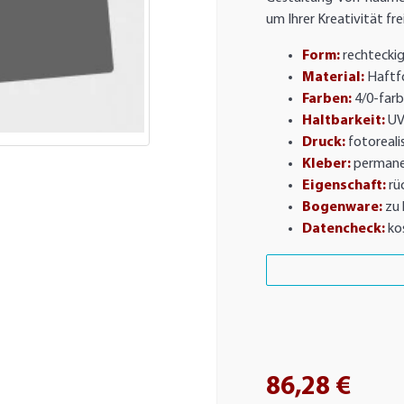
um Ihrer Kreativität fre
Form:
rechtecki
Material:
Haftfo
Farben:
4/0-farb
Haltbarkeit:
UV
Druck:
fotorealis
Kleber:
permane
Eigenschaft:
rü
Bogenware:
zu 
Datencheck:
ko
86,28 €