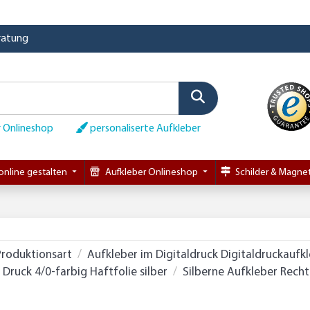
eratung
 Onlineshop
personaliserte Aufkleber
online gestalten
Aufkleber Onlineshop
Schilder & Magnet
Produktionsart
Aufkleber im Digitaldruck Digitaldruckaufk
ruck 4/0-farbig Haftfolie silber
Silberne Aufkleber Rech