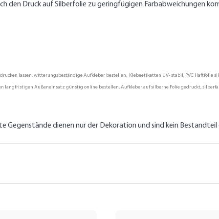
rch den Druck auf Silberfolie zu geringfügigen Farbabweichungen ko
ucken lassen, witterungsbeständige Aufkleber bestellen, Klebeetiketten UV- stabil, PVC Haftfolie sil
en langfristigen Außeneinsatz günstig online bestellen, Aufkleber auf silberne Folie gedruckt, silber
lte Gegenstände dienen nur der Dekoration und sind kein Bestandtei