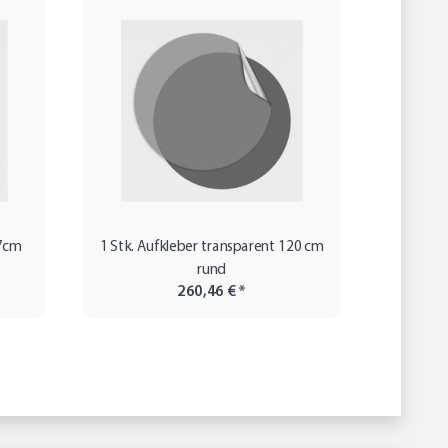
 7cm
1 Stk. Aufkleber transparent 120 cm
750 ru
rund
260,46 €
*