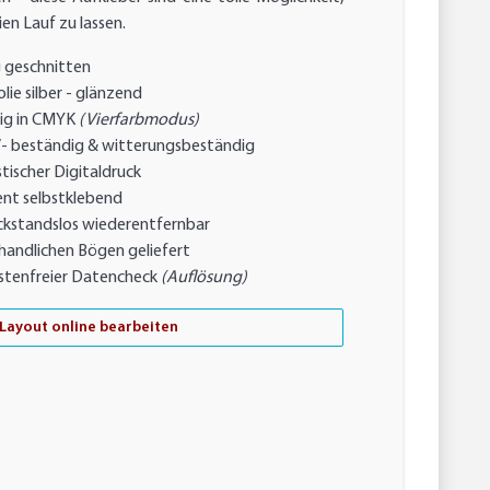
ien Lauf zu lassen.
g geschnitten
lie silber - glänzend
ig in CMYK
(Vierfarbmodus)
- beständig & witterungsbeständig
tischer Digitaldruck
nt selbstklebend
ckstandslos wiederentfernbar
handlichen Bögen geliefert
stenfreier Datencheck
(Auflösung)
Layout online bearbeiten