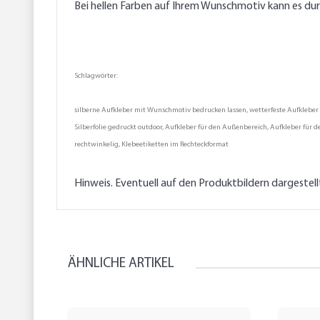
Bei hellen Farben auf Ihrem Wunschmotiv kann es du
Schlagwörter:
silberne Aufkleber mit Wunschmotiv bedrucken lassen, wetterfeste Aufkleber dr
Silberfolie gedruckt outdoor, Aufkleber für den Außenbereich, Aufkleber für d
rechtwinkelig, Klebeetiketten im Rechteckformat
Hinweis. Eventuell auf den Produktbildern dargestel
ÄHNLICHE ARTIKEL