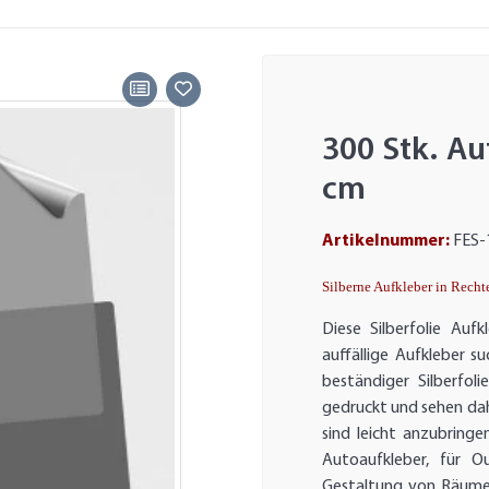
300 Stk. Au
cm
Artikelnummer:
FES-
Silberne Aufkleber in Rech
Diese Silberfolie Aufk
auffällige Aufkleber s
beständiger Silberfol
gedruckt und sehen dahe
sind leicht anzubringe
Autoaufkleber, für O
Gestaltung von Räumen 