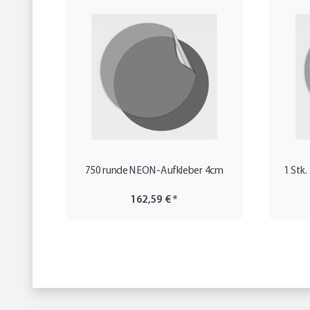
750 runde NEON-Aufkleber 4cm
1 Stk.
162,59 €
*