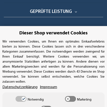
GEPRÜFTE LEISTUNG
Dieser Shop verwendet Cookies
AUFKLEBERDEALER STORE
Wir verwenden Cookies, um Ihnen ein optimales Einkaufserlebnis
bieten zu können. Diese Cookies lassen sich in drei verschiedene
Handwerkerring 1, D-39326 Wolmirstedt
Kategorien zusammenfassen. Die notwendigen werden zwingend für
Ihren Einkauf benötigt. Weitere Cookies verwenden wir, um
Bestellungen/Support: +49 (0)39-201-28-98-10
anonymisierte Statistiken anfertigen zu können. Andere dienen vor
allem Marketingzwecken und werden für die Personalisierung von
Buchhaltung: +49 (0)39-201-28-98-17
Werbung verwendet. Diese Cookies werden durch 43 Dienste im Shop
verwendet. Sie können selbst entscheiden, welche Cookies Sie
info@aufkleberdealer.de
zulassen wollen.
Datenschutzerklärung
Impressum
UNSER AFFILIATE-PROGRAMM
Notwendig
Marketing