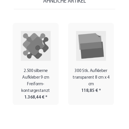
ÄHNLICHE ARTIKEL
2.500 silberne
300 Stk. Aufkleber
Aufkleber 9 cm
transparent 8 cm x 4
Freiform-
cm
konturgestanzt
118,85 €
*
1.368,44 €
*