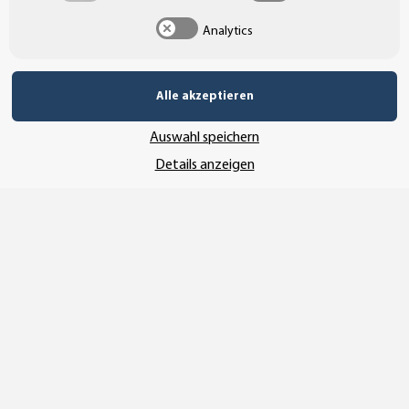
Analytics
UNSERE ZAHLUNGSARTEN*
Alle akzeptieren
Auswahl speichern
SSL-Verschlüsselung
Details anzeigen
UNSER VERSANDDIENSTLEISTER