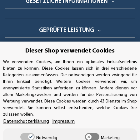
GESETZLICHE INFORMATIONEN
GEPRÜFTE LEISTUNG
Dieser Shop verwendet Cookies
AUFKLEBERDEALER STORE
Wir verwenden Cookies, um Ihnen ein optimales Einkaufserlebnis
bieten zu können. Diese Cookies lassen sich in drei verschiedene
Kategorien zusammenfassen. Die notwendigen werden zwingend für
Handwerkerring 1, D-39326 Wolmirstedt
Ihren Einkauf benötigt. Weitere Cookies verwenden wir, um
anonymisierte Statistiken anfertigen zu können. Andere dienen vor
Bestellungen/Support: +49 (0)39-201-28-98-10
allem Marketingzwecken und werden für die Personalisierung von
Werbung verwendet. Diese Cookies werden durch 43 Dienste im Shop
Buchhaltung: +49 (0)39-201-28-98-17
verwendet. Sie können selbst entscheiden, welche Cookies Sie
zulassen wollen.
info@aufkleberdealer.de
Datenschutzerklärung
Impressum
UNSER AFFILIATE-PROGRAMM
Notwendig
Marketing