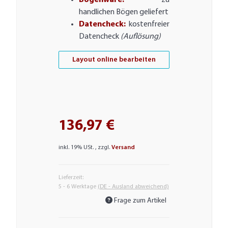
Bogenware:
zu
handlichen Bögen geliefert
Datencheck:
kostenfreier
Datencheck
(Auflösung)
Layout online bearbeiten
136,97 €
inkl. 19% USt. , zzgl.
Versand
Lieferzeit:
5 - 6 Werktage
(DE - Ausland abweichend)
Frage zum Artikel