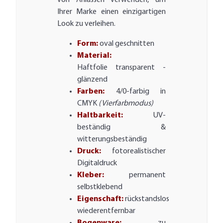
von Anlässen verwenden, um
Ihrer Marke einen einzigartigen
Look zu verleihen.
Form:
oval geschnitten
Material:
Haftfolie transparent -
glänzend
Farben:
4/0-farbig in
CMYK
(Vierfarbmodus)
Haltbarkeit:
UV-
beständig &
witterungsbeständig
Druck:
fotorealistischer
Digitaldruck
Kleber:
permanent
selbstklebend
Eigenschaft:
rückstandslos
wiederentfernbar