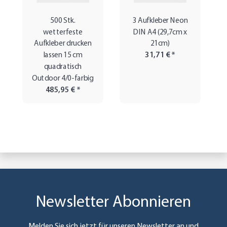
500 Stk.
3 Aufkleber Neon
wetterfeste
DIN A4 (29,7cm x
Aufkleber drucken
21cm)
lassen 15 cm
31,71 €
*
quadratisch
Outdoor 4/0-farbig
485,95 €
*
Newsletter Abonnieren
Melden Sie sich jetzt für unseren Newsletter an und