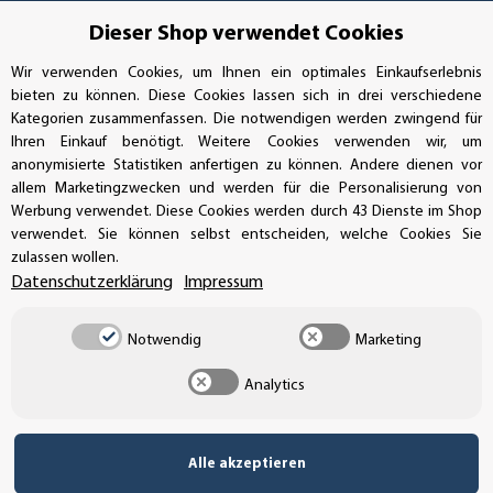
Dieser Shop verwendet Cookies
Handwerkerring 1, D-39326 Wolmirstedt
Wir verwenden Cookies, um Ihnen ein optimales Einkaufserlebnis
Bestellungen/Support: +49 (0)39-201-28-98-10
bieten zu können. Diese Cookies lassen sich in drei verschiedene
Kategorien zusammenfassen. Die notwendigen werden zwingend für
Buchhaltung: +49 (0)39-201-28-98-17
Ihren Einkauf benötigt. Weitere Cookies verwenden wir, um
anonymisierte Statistiken anfertigen zu können. Andere dienen vor
info@aufkleberdealer.de
allem Marketingzwecken und werden für die Personalisierung von
Werbung verwendet. Diese Cookies werden durch 43 Dienste im Shop
verwendet. Sie können selbst entscheiden, welche Cookies Sie
UNSER AFFILIATE-PROGRAMM
zulassen wollen.
Datenschutzerklärung
Impressum
UNSERE ZAHLUNGSARTEN*
Notwendig
Marketing
Analytics
SSL-Verschlüsselung
Alle akzeptieren