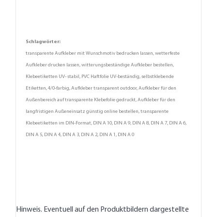
Schlagwörter:
transparente Aufkleber mit Wunschmotiv bedrucken lassen, wetterfeste
Aufkleber drucken lassen, witterungsbeständige Aufkleber bestellen,
Klebeetiketten UV- stabil, PVC Haftfolie UV-beständig, selbstklebende
Etiketten, 4/0-farbig, Aufkleber transparent outdoor, Aufkleber für den
Außenbereich auf transparente Klebefolie gedruckt, Aufkleber für den
langfristigen Außeneinsatz günstig online bestellen, transparente
Klebeetiketten im DIN-Format, DIN A 10, DIN A 9, DIN A 8, DIN A 7, DIN A 6,
DIN A 5, DIN A 4, DIN A 3, DIN A 2, DIN A 1, DIN A 0
Hinweis. Eventuell auf den Produktbildern dargestellte