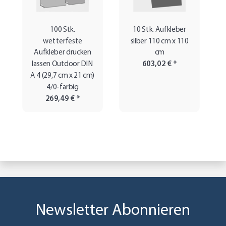
100 Stk.
10 Stk. Aufkleber
wetterfeste
silber 110 cm x 110
Aufkleber drucken
cm
lassen Outdoor DIN
603,02 €
*
A 4 (29,7 cm x 21 cm)
4/0-farbig
269,49 €
*
Newsletter Abonnieren