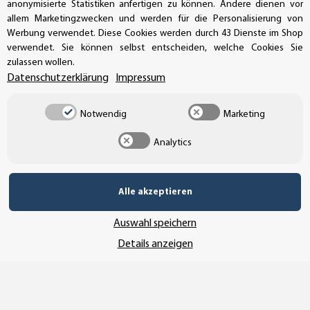
AUFKLEBERDEALER STORE
anonymisierte Statistiken anfertigen zu können. Andere dienen vor
allem Marketingzwecken und werden für die Personalisierung von
Werbung verwendet. Diese Cookies werden durch 43 Dienste im Shop
Handwerkerring 1, D-39326 Wolmirstedt
verwendet. Sie können selbst entscheiden, welche Cookies Sie
zulassen wollen.
Bestellungen/Support: +49 (0)39-201-28-98-10
Datenschutzerklärung
Impressum
Buchhaltung: +49 (0)39-201-28-98-17
Notwendig
Marketing
info@aufkleberdealer.de
Analytics
UNSER AFFILIATE-PROGRAMM
Alle akzeptieren
Auswahl speichern
UNSERE ZAHLUNGSARTEN*
Details anzeigen
SSL-Verschlüsselung