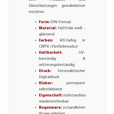
Dienstleistungen gewährleisten
möchten.
Form:
DIN-Format
Material:
Haftfolie weiß -
glänzend
Farben:
4/0-farbig in
CMYK
(Vierfarbmodus)
Haltbarkeit:
UV-
beständig &
witterungsbeständig
Druck:
fotorealistischer
Digitaldruck
Kleber:
permanent
selbstklebend
Eigenschaft:
rückstandslos
wiederentfernbar
Bogenware:
zu handlichen
Bögen geliefert