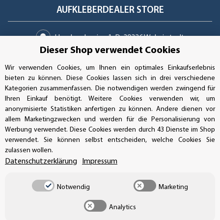
AUFKLEBERDEALER STORE
Handwerkerring 1, D-39326 Wolmirstedt
Dieser Shop verwendet Cookies
Bestellungen/Support: +49 (0)39-201-28-98-10
Wir verwenden Cookies, um Ihnen ein optimales Einkaufserlebnis
bieten zu können. Diese Cookies lassen sich in drei verschiedene
Buchhaltung: +49 (0)39-201-28-98-17
Kategorien zusammenfassen. Die notwendigen werden zwingend für
Ihren Einkauf benötigt. Weitere Cookies verwenden wir, um
info@aufkleberdealer.de
anonymisierte Statistiken anfertigen zu können. Andere dienen vor
allem Marketingzwecken und werden für die Personalisierung von
UNSER AFFILIATE-PROGRAMM
Werbung verwendet. Diese Cookies werden durch 43 Dienste im Shop
verwendet. Sie können selbst entscheiden, welche Cookies Sie
zulassen wollen.
Datenschutzerklärung
Impressum
UNSERE ZAHLUNGSARTEN*
Notwendig
Marketing
Analytics
SSL-Verschlüsselung