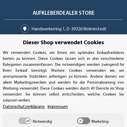
AUFKLEBERDEALER STORE
Handwerkerring 1, D-39326 Wolmirstedt
Bestellungen/Support: +49 (0)39-201-28-98-10
Dieser Shop verwendet Cookies
Wir verwenden Cookies, um Ihnen ein optimales Einkaufserlebnis
Buchhaltung: +49 (0)39-201-28-98-17
bieten zu können. Diese Cookies lassen sich in drei verschiedene
Kategorien zusammenfassen. Die notwendigen werden zwingend für
info@aufkleberdealer.de
Ihren Einkauf benötigt. Weitere Cookies verwenden wir, um
anonymisierte Statistiken anfertigen zu können. Andere dienen vor
UNSER AFFILIATE-PROGRAMM
allem Marketingzwecken und werden für die Personalisierung von
Werbung verwendet. Diese Cookies werden durch 43 Dienste im Shop
verwendet. Sie können selbst entscheiden, welche Cookies Sie
zulassen wollen.
UNSERE ZAHLUNGSARTEN*
Datenschutzerklärung
Impressum
Notwendig
Marketing