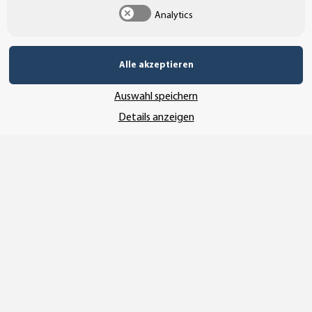
SSL-Verschlüsselung
Analytics
Alle akzeptieren
UNSER VERSANDDIENSTLEISTER
Auswahl speichern
Details anzeigen
Vertrag widerrufen