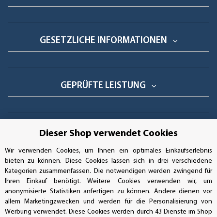
GESETZLICHE INFORMATIONEN
GEPRÜFTE LEISTUNG
AUFKLEBERDEALER STORE
Dieser Shop verwendet Cookies
Wir verwenden Cookies, um Ihnen ein optimales Einkaufserlebnis
Handwerkerring 1, D-39326 Wolmirstedt
bieten zu können. Diese Cookies lassen sich in drei verschiedene
Kategorien zusammenfassen. Die notwendigen werden zwingend für
Bestellungen/Support: +49 (0)39-201-28-98-10
Ihren Einkauf benötigt. Weitere Cookies verwenden wir, um
anonymisierte Statistiken anfertigen zu können. Andere dienen vor
Buchhaltung: +49 (0)39-201-28-98-17
allem Marketingzwecken und werden für die Personalisierung von
Werbung verwendet. Diese Cookies werden durch 43 Dienste im Shop