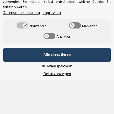
verwendet. Sie können selbst entscheiden, welche Cookies Sie
Buchhaltung: +49 (0)39-201-28-98-17
zulassen wollen.
Datenschutzerklärung
Impressum
info@aufkleberdealer.de
Notwendig
Marketing
UNSER AFFILIATE-PROGRAMM
Analytics
UNSERE ZAHLUNGSARTEN*
Alle akzeptieren
Auswahl speichern
SSL-Verschlüsselung
Details anzeigen
UNSER VERSANDDIENSTLEISTER