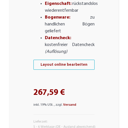
Eigenschaft:
rückstandslos
wiederentfernbar
Bogenware:
zu
handlichen Bögen
geliefert
Datencheck:
kostenfreier Datencheck
(Auflösung)
Layout online bearbeiten
267,59 €
inkl. 19% USt. , zzgl.
Versand
Lieferzeit:
5 - 6 Werktage
(DE - Ausland abweichend)