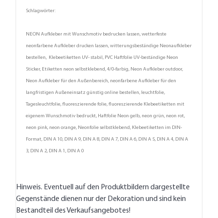
Schlagwörter:
NEON Aufkleber mit Wunschmotiv bedrucken lassen, wetterfeste
neonfarbene Aufkleber drucken lassen, witterungsbeständige Neonaufkleber
bestellen, Klebeetiketten UV- stabil, PVC Haftfolie UV-beständige Neon
Sticker, Etiketten neon selbstklebend, 4/0-farbig, Neon Aufkleber outdoor,
Neon Aufkleber für den Außenbereich, neonfarbene Aufkleber für den
langfristigen Außeneinsatz günstig online bestellen, leuchtfolie,
Tagesleuchtfolie, fluoreszierende folie, fluoreszierende Klebeetiketten mit
eigenem Wunschmotiv bedruckt, Haftfolie Neon gelb, neon grün, neon rot,
neon pink, neon orange, Neonfolie selbstklebend, Klebeetiketten im DIN-
Format, DIN A 10, DIN A 9, DIN A 8, DIN A 7, DIN A 6, DIN A 5, DIN A 4, DIN A
3, DIN A 2, DIN A 1, DIN A 0
Hinweis. Eventuell auf den Produktbildern dargestellte
Gegenstände dienen nur der Dekoration und sind kein
Bestandteil des Verkaufsangebotes!