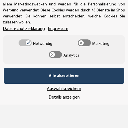
Handwerkerring 1, D-39326 Wolmirstedt
allem Marketingzwecken und werden für die Personalisierung von
Werbung verwendet. Diese Cookies werden durch 43 Dienste im Shop
Bestellungen/Support: +49 (0)39-201-28-98-10
verwendet. Sie können selbst entscheiden, welche Cookies Sie
zulassen wollen.
Buchhaltung: +49 (0)39-201-28-98-17
Datenschutzerklärung
Impressum
info@aufkleberdealer.de
Notwendig
Marketing
UNSER AFFILIATE-PROGRAMM
Analytics
Alle akzeptieren
UNSERE ZAHLUNGSARTEN*
Auswahl speichern
Details anzeigen
SSL-Verschlüsselung