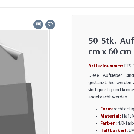
50 Stk. Au
cm x 60 cm
Artikelnummer:
FES-
Diese Aufkleber sin
gestanzt. Sie werden 
sind günstig und könn
angebracht werden.
Form:
rechteckig
Material:
Haftfo
Farben:
4/0-farb
Haltbarkeit:
UV