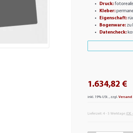
Druck:
fotorealis
Kleber:
permane
Eigenschaft:
rü
Bogenware:
zu 
Datencheck:
ko
1.634,82 €
inkl. 19% USt. , zzgl.
Versand
Lieferzeit:
4 - 5 Werktage
(DE 