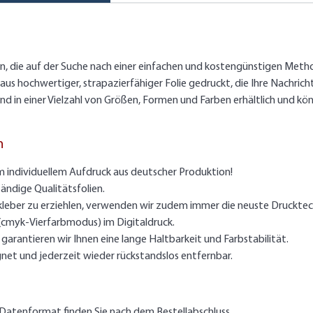
gen, die auf der Suche nach einer einfachen und kostengünstigen Meth
s hochwertiger, strapazierfähiger Folie gedruckt, die Ihre Nachricht
d in einer Vielzahl von Größen, Formen und Farben erhältlich und kö
n
m individuellem Aufdruck aus deutscher Produktion!
ändige Qualitätsfolien.
kleber zu erziehlen, verwenden wir zudem immer die neuste Drucktec
 (cmyk-Vierfarbmodus) im Digitaldruck.
arantieren wir Ihnen eine lange Haltbarkeit und Farbstabilität.
gnet und jederzeit wieder rückstandslos entfernbar.
Datenformat finden Sie nach dem Bestellabschluss.