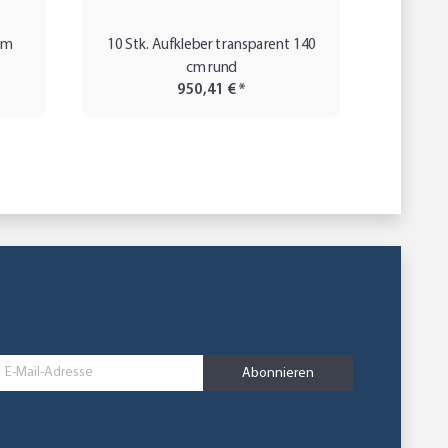
cm
10 Stk. Aufkleber transparent 140
10 ru
cm rund
950,41 €
*
Abonnieren