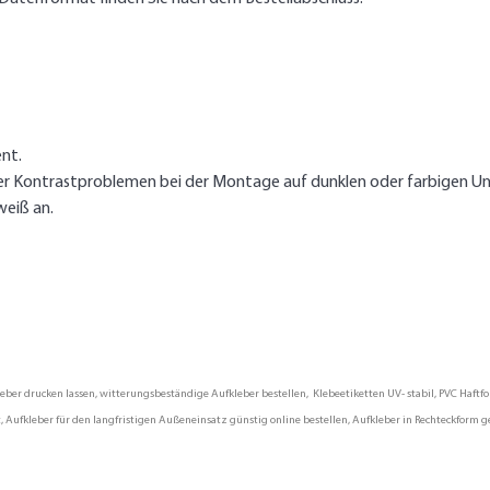
nt.
er Kontrastproblemen bei der Montage auf dunklen oder farbigen Un
weiß an.
er drucken lassen, witterungsbeständige Aufkleber bestellen, Klebeetiketten UV- stabil, PVC Haftfol
 Aufkleber für den langfristigen Außeneinsatz günstig online bestellen, Aufkleber in Rechteckform ge