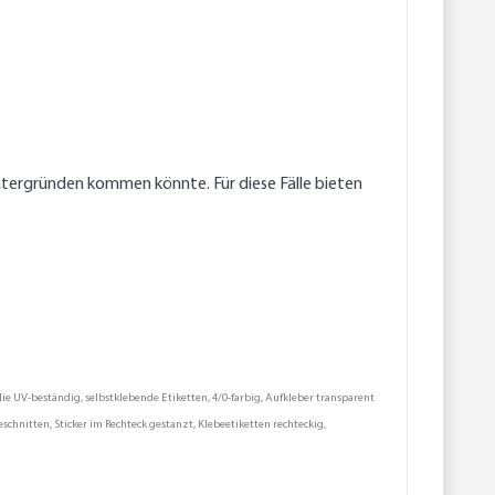
tergründen kommen könnte. Für diese Fälle bieten
ie UV-beständig, selbstklebende Etiketten, 4/0-farbig, Aufkleber transparent
schnitten, Sticker im Rechteck gestanzt, Klebeetiketten rechteckig,