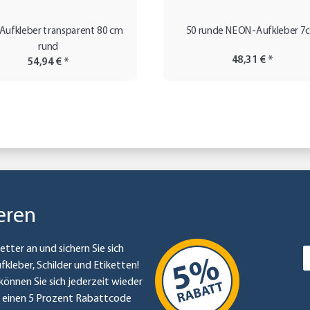
 Aufkleber transparent 80 cm
50 runde NEON-Aufkleber 7
rund
48,31 €
*
54,94 €
*
eren
etter an und sichern Sie sich
ufkleber, Schilder und Etiketten!
können Sie sich jederzeit wieder
e einen 5 Prozent Rabattcode