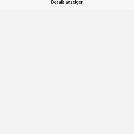
Details anzeigen
Vertrag widerrufen
* Alle Preise inkl. gesetzlicher USt., zzgl.
Versand
© SEMPE GmbH
•