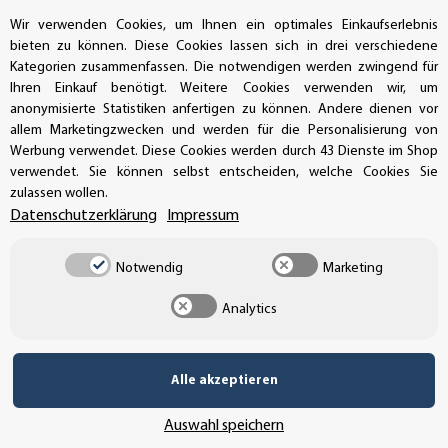
Bestellungen/Support: +49 (0)39-201-28-98-10
Wir verwenden Cookies, um Ihnen ein optimales Einkaufserlebnis
bieten zu können. Diese Cookies lassen sich in drei verschiedene
Buchhaltung: +49 (0)39-201-28-98-17
Kategorien zusammenfassen. Die notwendigen werden zwingend für
Ihren Einkauf benötigt. Weitere Cookies verwenden wir, um
info@aufkleberdealer.de
anonymisierte Statistiken anfertigen zu können. Andere dienen vor
allem Marketingzwecken und werden für die Personalisierung von
UNSER AFFILIATE-PROGRAMM
Werbung verwendet. Diese Cookies werden durch 43 Dienste im Shop
verwendet. Sie können selbst entscheiden, welche Cookies Sie
zulassen wollen.
Datenschutzerklärung
Impressum
UNSERE ZAHLUNGSARTEN*
Notwendig
Marketing
Analytics
SSL-Verschlüsselung
Alle akzeptieren
UNSER VERSANDDIENSTLEISTER
Auswahl speichern