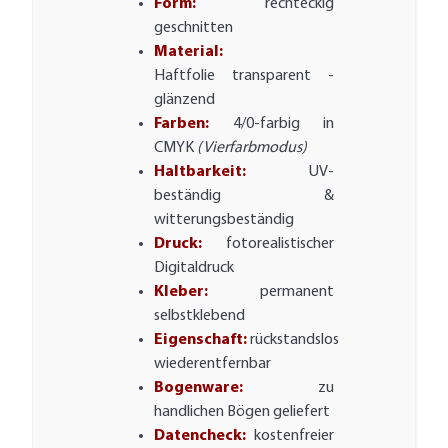
Form:
rechteckig
geschnitten
Material:
Haftfolie transparent -
glänzend
Farben:
4/0-farbig in
CMYK
(Vierfarbmodus)
Haltbarkeit:
UV-
beständig &
witterungsbeständig
Druck:
fotorealistischer
Digitaldruck
Kleber:
permanent
selbstklebend
Eigenschaft:
rückstandslos
wiederentfernbar
Bogenware:
zu
handlichen Bögen geliefert
Datencheck:
kostenfreier