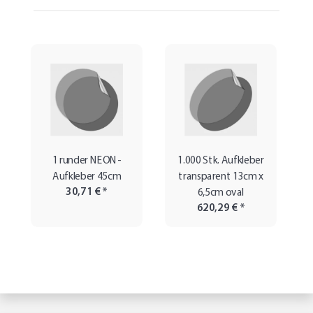
1 runder NEON-
1.000 Stk. Aufkleber
Aufkleber 45cm
transparent 13cm x
30,71 €
*
6,5cm oval
620,29 €
*