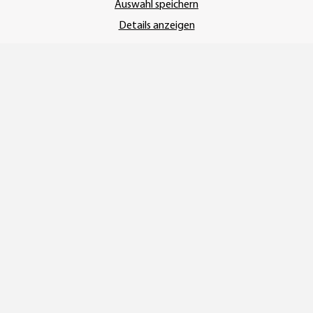
Auswahl speichern
Details anzeigen
SSL-Verschlüsselung
UNSER VERSANDDIENSTLEISTER
Vertrag widerrufen