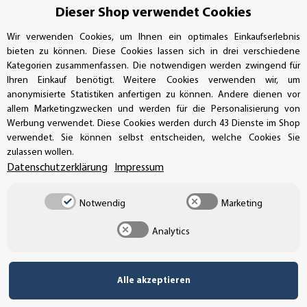
GEPRÜFTE LEISTUNG
Dieser Shop verwendet Cookies
Wir verwenden Cookies, um Ihnen ein optimales Einkaufserlebnis
bieten zu können. Diese Cookies lassen sich in drei verschiedene
Kategorien zusammenfassen. Die notwendigen werden zwingend für
AUFKLEBERDEALER STORE
Ihren Einkauf benötigt. Weitere Cookies verwenden wir, um
anonymisierte Statistiken anfertigen zu können. Andere dienen vor
Handwerkerring 1, D-39326 Wolmirstedt
allem Marketingzwecken und werden für die Personalisierung von
Werbung verwendet. Diese Cookies werden durch 43 Dienste im Shop
Bestellungen/Support: +49 (0)39-201-28-98-10
verwendet. Sie können selbst entscheiden, welche Cookies Sie
zulassen wollen.
Buchhaltung: +49 (0)39-201-28-98-17
Datenschutzerklärung
Impressum
info@aufkleberdealer.de
Notwendig
Marketing
UNSER AFFILIATE-PROGRAMM
Analytics
Alle akzeptieren
UNSERE ZAHLUNGSARTEN*