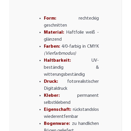
Form:
rechteckig
geschnitten
Material:
Haftfolie weiß -
glänzend
Farben:
4/0-farbig in CMYK
(Vierfarbmodus)
Haltbarkeit:
UV-
beständig &
witterungsbeständig
Druck:
fotorealistischer
Digitaldruck
Kleber:
permanent
selbstklebend
Eigenschaft:
rückstandslos
wiederentfernbar
Bogenware:
zu handlichen
Bögen geliefert