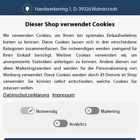
Handwerkerring 1, D-39326 Wolmirstedt
Bestellungen/Support: +49 (0)39-201-28-98-10
Dieser Shop verwendet Cookies
Wir verwenden Cookies, um Ihnen ein optimales Einkaufserlebnis
Buchhaltung: +49 (0)39-201-28-98-17
bieten zu können. Diese Cookies lassen sich in drei verschiedene
Kategorien zusammenfassen. Die notwendigen werden zwingend für
info@aufkleberdealer.de
Ihren Einkauf benötigt. Weitere Cookies verwenden wir, um
anonymisierte Statistiken anfertigen zu können. Andere dienen vor
UNSER AFFILIATE-PROGRAMM
allem Marketingzwecken und werden für die Personalisierung von
Werbung verwendet. Diese Cookies werden durch 43 Dienste im Shop
verwendet. Sie können selbst entscheiden, welche Cookies Sie
zulassen wollen.
UNSERE ZAHLUNGSARTEN*
Datenschutzerklärung
Impressum
Notwendig
Marketing
SSL-Verschlüsselung
Analytics