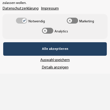
Buchhaltung: +49 (0)39-201-28-98-17
zulassen wollen.
Datenschutzerklärung
Impressum
info@aufkleberdealer.de
Notwendig
Marketing
UNSER AFFILIATE-PROGRAMM
Analytics
UNSERE ZAHLUNGSARTEN*
Alle akzeptieren
Auswahl speichern
SSL-Verschlüsselung
Details anzeigen
UNSER VERSANDDIENSTLEISTER