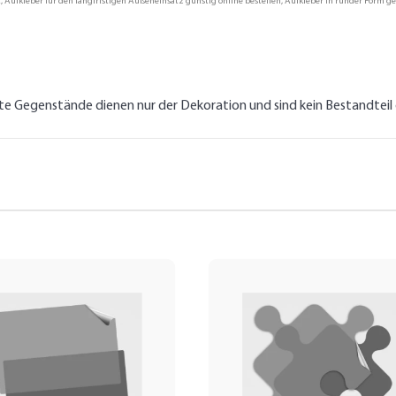
, Aufkleber für den langfristigen Außeneinsatz günstig online bestellen, Aufkleber in runder Form ge
lte Gegenstände dienen nur der Dekoration und sind kein Bestandtei