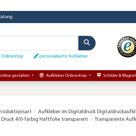
eratung
 Onlineshop
personaliserte Aufkleber
online gestalten
Aufkleber Onlineshop
Schilder & Magnet
Produktionsart
Aufkleber im Digitaldruck Digitaldruckaufk
Druck 4/0-farbig Haftfolie transparent
Transparente Aufk