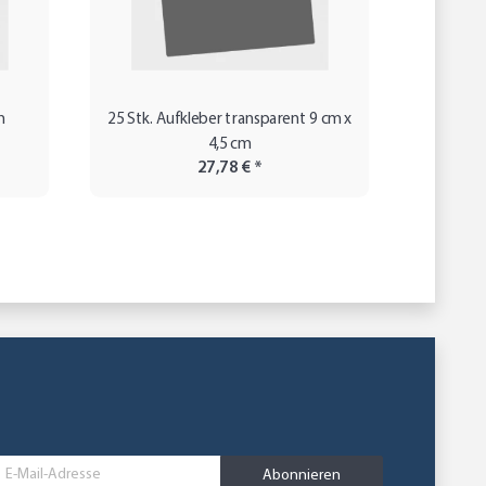
m
25 Stk. Aufkleber transparent 9 cm x
500 
4,5 cm
Fre
27,78 €
*
Abonnieren