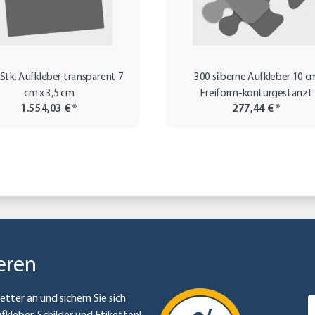
 Stk. Aufkleber transparent 7
300 silberne Aufkleber 10 c
cm x 3,5 cm
Freiform-konturgestanzt
1.554,03 €
*
277,44 €
*
eren
etter an und sichern Sie sich