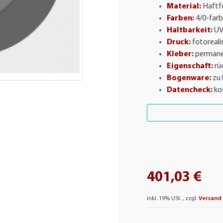
Material:
Haftfo
Farben:
4/0-farb
Haltbarkeit:
UV
Druck:
fotorealis
Kleber:
permane
Eigenschaft:
rü
Bogenware:
zu 
Datencheck:
ko
401,03 €
inkl. 19% USt. , zzgl.
Versand