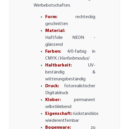
Werbebotschaften.
Form:
rechteckig
geschnitten
Material:
Haftfolie NEON -
glänzend
Farben:
4/0-farbig in
CMYK
(Vierfarbmodus)
Haltbarkeit:
UV-
beständig &
witterungsbeständig
Druck:
fotorealistischer
Digitaldruck
Kleber:
permanent
selbstklebend
Eigenschaft:
rückstandslos
wiederentfernbar
Bogenware:
zu