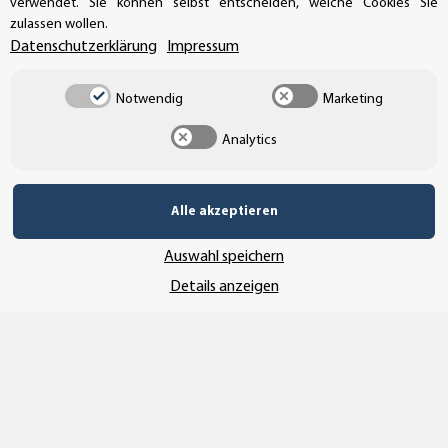
verwendet. Sie können selbst entscheiden, welche Cookies Sie
info@aufkleberdealer.de
zulassen wollen.
Datenschutzerklärung
Impressum
UNSER AFFILIATE-PROGRAMM
Notwendig
Marketing
Analytics
UNSERE ZAHLUNGSARTEN*
Alle akzeptieren
SSL-Verschlüsselung
Auswahl speichern
Details anzeigen
UNSER VERSANDDIENSTLEISTER