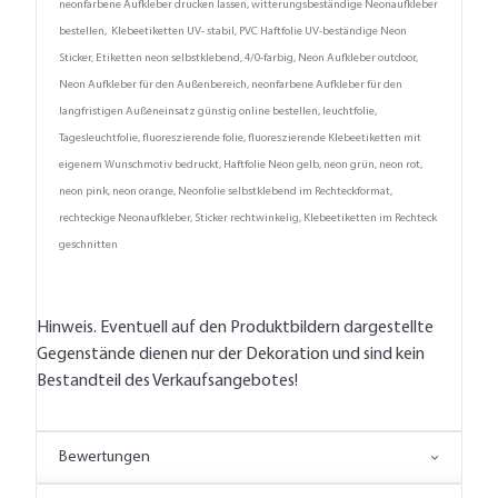
neonfarbene Aufkleber drucken lassen, witterungsbeständige Neonaufkleber
bestellen, Klebeetiketten UV- stabil, PVC Haftfolie UV-beständige Neon
Sticker, Etiketten neon selbstklebend, 4/0-farbig, Neon Aufkleber outdoor,
Neon Aufkleber für den Außenbereich, neonfarbene Aufkleber für den
langfristigen Außeneinsatz günstig online bestellen, leuchtfolie,
Tagesleuchtfolie, fluoreszierende folie, fluoreszierende Klebeetiketten mit
eigenem Wunschmotiv bedruckt, Haftfolie Neon gelb, neon grün, neon rot,
neon pink, neon orange, Neonfolie selbstklebend im Rechteckformat,
rechteckige Neonaufkleber, Sticker rechtwinkelig, Klebeetiketten im Rechteck
geschnitten
Hinweis. Eventuell auf den Produktbildern dargestellte
Gegenstände dienen nur der Dekoration und sind kein
Bestandteil des Verkaufsangebotes!
Bewertungen