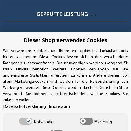
GEPRÜFTE LEISTUNG
Dieser Shop verwendet Cookies
AUFKLEBERDEALER STORE
Wir verwenden Cookies, um Ihnen ein optimales Einkaufserlebnis
bieten zu können. Diese Cookies lassen sich in drei verschiedene
Handwerkerring 1, D-39326 Wolmirstedt
Kategorien zusammenfassen. Die notwendigen werden zwingend für
Ihren Einkauf benötigt. Weitere Cookies verwenden wir, um
Bestellungen/Support: +49 (0)39-201-28-98-10
anonymisierte Statistiken anfertigen zu können. Andere dienen vor
allem Marketingzwecken und werden für die Personalisierung von
Buchhaltung: +49 (0)39-201-28-98-17
Werbung verwendet. Diese Cookies werden durch 43 Dienste im Shop
verwendet. Sie können selbst entscheiden, welche Cookies Sie
info@aufkleberdealer.de
zulassen wollen.
Datenschutzerklärung
Impressum
UNSER AFFILIATE-PROGRAMM
Notwendig
Marketing