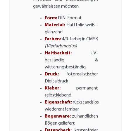
gewährleisten möchten.
Form:
DIN-Format
Material:
Haftfolie weiß -
glänzend
Farben:
4/0-farbig in CMYK
(Vierfarbmodus)
Haltbarkeit:
UV-
beständig &
witterungsbeständig
Druck:
fotorealistischer
Digitaldruck
Kleber:
permanent
selbstklebend
Eigenschaft:
rückstandslos
wiederentfernbar
Bogenware:
zu handlichen
Bögen geliefert
Datencheck:
kostenfreier