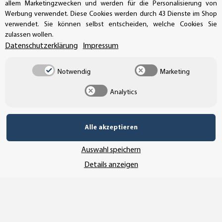
allem Marketingzwecken und werden für die Personalisierung von
UNSER AFFILIATE-PROGRAMM
Werbung verwendet. Diese Cookies werden durch 43 Dienste im Shop
verwendet. Sie können selbst entscheiden, welche Cookies Sie
zulassen wollen.
Datenschutzerklärung
Impressum
UNSERE ZAHLUNGSARTEN*
Notwendig
Marketing
Analytics
SSL-Verschlüsselung
Alle akzeptieren
UNSER VERSANDDIENSTLEISTER
Auswahl speichern
Details anzeigen