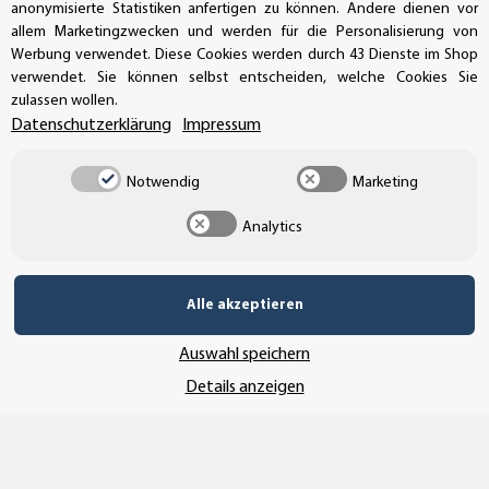
Bestellungen/Support: +49 (0)39-201-28-98-10
anonymisierte Statistiken anfertigen zu können. Andere dienen vor
allem Marketingzwecken und werden für die Personalisierung von
Buchhaltung: +49 (0)39-201-28-98-17
Werbung verwendet. Diese Cookies werden durch 43 Dienste im Shop
verwendet. Sie können selbst entscheiden, welche Cookies Sie
info@aufkleberdealer.de
zulassen wollen.
Datenschutzerklärung
Impressum
UNSER AFFILIATE-PROGRAMM
Notwendig
Marketing
Analytics
UNSERE ZAHLUNGSARTEN*
Alle akzeptieren
SSL-Verschlüsselung
Auswahl speichern
Details anzeigen
UNSER VERSANDDIENSTLEISTER