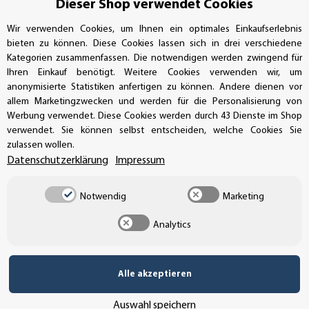
Dieser Shop verwendet Cookies
Buchhaltung: +49 (0)39-201-28-98-17
Wir verwenden Cookies, um Ihnen ein optimales Einkaufserlebnis
bieten zu können. Diese Cookies lassen sich in drei verschiedene
info@aufkleberdealer.de
Kategorien zusammenfassen. Die notwendigen werden zwingend für
Ihren Einkauf benötigt. Weitere Cookies verwenden wir, um
anonymisierte Statistiken anfertigen zu können. Andere dienen vor
UNSER AFFILIATE-PROGRAMM
allem Marketingzwecken und werden für die Personalisierung von
Werbung verwendet. Diese Cookies werden durch 43 Dienste im Shop
verwendet. Sie können selbst entscheiden, welche Cookies Sie
zulassen wollen.
UNSERE ZAHLUNGSARTEN*
Datenschutzerklärung
Impressum
Notwendig
Marketing
SSL-Verschlüsselung
Analytics
UNSER VERSANDDIENSTLEISTER
Alle akzeptieren
Auswahl speichern