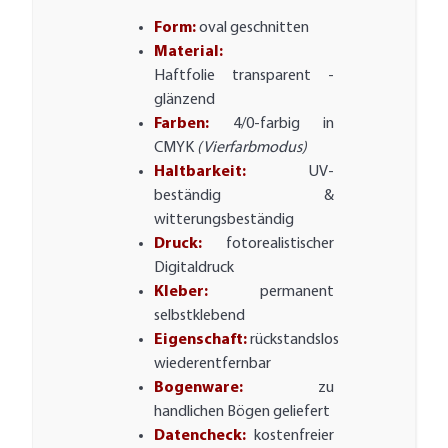
Form:
oval geschnitten
Material:
Haftfolie transparent -
glänzend
Farben:
4/0-farbig in
CMYK
(Vierfarbmodus)
Haltbarkeit:
UV-
beständig &
witterungsbeständig
Druck:
fotorealistischer
Digitaldruck
Kleber:
permanent
selbstklebend
Eigenschaft:
rückstandslos
wiederentfernbar
Bogenware:
zu
handlichen Bögen geliefert
Datencheck:
kostenfreier