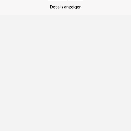
Details anzeigen
Vertrag widerrufen
* Alle Preise inkl. gesetzlicher USt., zzgl.
Versand
© SEMPE GmbH
•