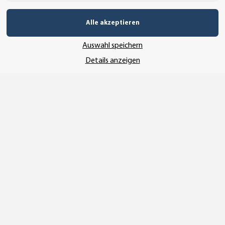
Alle akzeptieren
UNSER VERSANDDIENSTLEISTER
Auswahl speichern
Details anzeigen
Vertrag widerrufen