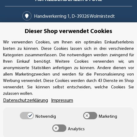
Handwerkerring 1, D-39326 Wolmirstedt
Bestellungen/Support: +49 (0)39-201-28-98-10
Dieser Shop verwendet Cookies
Wir verwenden Cookies, um Ihnen ein optimales Einkaufserlebnis
Buchhaltung: +49 (0)39-201-28-98-17
bieten zu können. Diese Cookies lassen sich in drei verschiedene
Kategorien zusammenfassen. Die notwendigen werden zwingend für
info@aufkleberdealer.de
Ihren Einkauf benötigt. Weitere Cookies verwenden wir, um
anonymisierte Statistiken anfertigen zu können. Andere dienen vor
UNSER AFFILIATE-PROGRAMM
allem Marketingzwecken und werden für die Personalisierung von
Werbung verwendet. Diese Cookies werden durch 43 Dienste im Shop
verwendet. Sie können selbst entscheiden, welche Cookies Sie
zulassen wollen.
UNSERE ZAHLUNGSARTEN*
Datenschutzerklärung
Impressum
Notwendig
Marketing
SSL-Verschlüsselung
Analytics