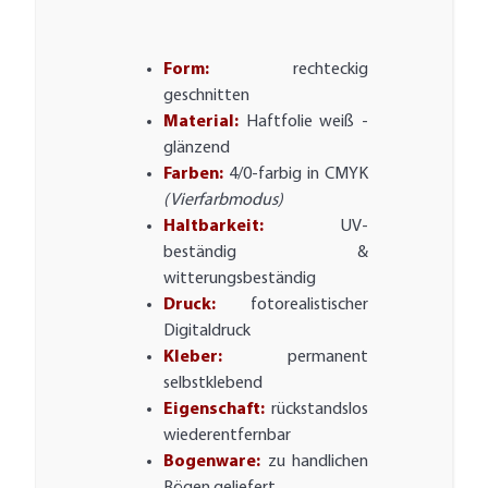
Form:
rechteckig
geschnitten
Material:
Haftfolie weiß -
glänzend
Farben:
4/0-farbig in CMYK
(Vierfarbmodus)
Haltbarkeit:
UV-
beständig &
witterungsbeständig
Druck:
fotorealistischer
Digitaldruck
Kleber:
permanent
selbstklebend
Eigenschaft:
rückstandslos
wiederentfernbar
Bogenware:
zu handlichen
Bögen geliefert