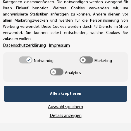
Kategorien zusammenfassen. Die notwendigen werden zwingend für
Buchhaltung: +49 (0)39-201-28-98-17
Ihren Einkauf benötigt. Weitere Cookies verwenden wir, um
anonymisierte Statistiken anfertigen zu können. Andere dienen vor
info@aufkleberdealer.de
allem Marketingzwecken und werden für die Personalisierung von
Werbung verwendet. Diese Cookies werden durch 43 Dienste im Shop
UNSER AFFILIATE-PROGRAMM
verwendet. Sie können selbst entscheiden, welche Cookies Sie
zulassen wollen.
Datenschutzerklärung
Impressum
UNSERE ZAHLUNGSARTEN*
Notwendig
Marketing
Analytics
SSL-Verschlüsselung
Alle akzeptieren
Auswahl speichern
UNSER VERSANDDIENSTLEISTER
Details anzeigen