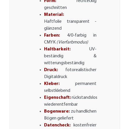
Form:
rechteckig
geschnitten
Material:
Haftfolie transparent -
glänzend
Farben:
4/0-farbig in
CMYK
(Vierfarbmodus)
Haltbarkeit:
UV-
beständig &
witterungsbeständig
Druck:
fotorealistischer
Digitaldruck
Kleber:
permanent
selbstklebend
Eigenschaft:
rückstandslos
wiederentfernbar
Bogenware:
zu handlichen
Bögen geliefert
Datencheck:
kostenfreier