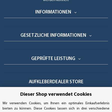
INFORMATIONEN
GESETZLICHE INFORMATIONEN
GEPRÜFTE LEISTUNG
AUFKLEBERDEALER STORE
Dieser Shop verwendet Cookies
Handwerkerring 1, D-39326 Wolmirstedt
Wir verwenden Cookies, um Ihnen ein optimales Einkaufserlebnis
Bestellungen/Support: +49 (0)39-201-28-98-10
bieten zu können. Diese Cookies lassen sich in drei verschiedene