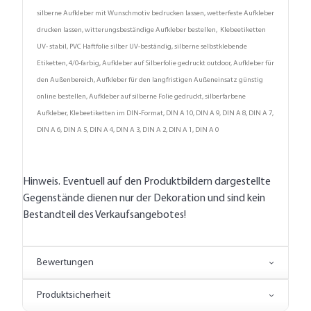
silberne Aufkleber mit Wunschmotiv bedrucken lassen, wetterfeste Aufkleber
drucken lassen, witterungsbeständige Aufkleber bestellen, Klebeetiketten
UV- stabil, PVC Haftfolie silber UV-beständig, silberne selbstklebende
Etiketten, 4/0-farbig, Aufkleber auf Silberfolie gedruckt outdoor, Aufkleber für
den Außenbereich, Aufkleber für den langfristigen Außeneinsatz günstig
online bestellen, Aufkleber auf silberne Folie gedruckt, silberfarbene
Aufkleber, Klebeetiketten im DIN-Format, DIN A 10, DIN A 9, DIN A 8, DIN A 7,
DIN A 6, DIN A 5, DIN A 4, DIN A 3, DIN A 2, DIN A 1, DIN A 0
Hinweis. Eventuell auf den Produktbildern dargestellte
Gegenstände dienen nur der Dekoration und sind kein
Bestandteil des Verkaufsangebotes!
Bewertungen
Produktsicherheit