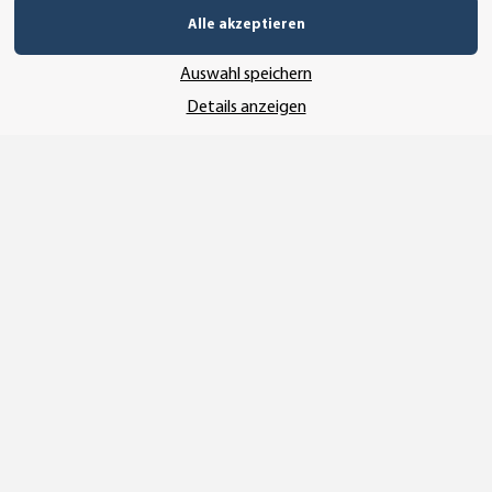
Alle akzeptieren
UNSERE ZAHLUNGSARTEN*
Auswahl speichern
Details anzeigen
SSL-Verschlüsselung
UNSER VERSANDDIENSTLEISTER