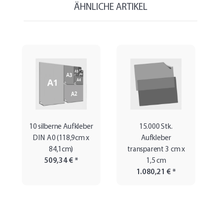
ÄHNLICHE ARTIKEL
10 silberne Aufkleber
15.000 Stk.
DIN A0 (118,9cm x
Aufkleber
84,1cm)
transparent 3 cm x
509,34 €
*
1,5 cm
1.080,21 €
*