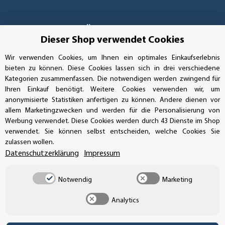
GEPRÜFTE LEISTUNG
Dieser Shop verwendet Cookies
Wir verwenden Cookies, um Ihnen ein optimales Einkaufserlebnis
bieten zu können. Diese Cookies lassen sich in drei verschiedene
AUFKLEBERDEALER STORE
Kategorien zusammenfassen. Die notwendigen werden zwingend für
Ihren Einkauf benötigt. Weitere Cookies verwenden wir, um
anonymisierte Statistiken anfertigen zu können. Andere dienen vor
Handwerkerring 1, D-39326 Wolmirstedt
allem Marketingzwecken und werden für die Personalisierung von
Werbung verwendet. Diese Cookies werden durch 43 Dienste im Shop
Bestellungen/Support: +49 (0)39-201-28-98-10
verwendet. Sie können selbst entscheiden, welche Cookies Sie
zulassen wollen.
Buchhaltung: +49 (0)39-201-28-98-17
Datenschutzerklärung
Impressum
info@aufkleberdealer.de
Notwendig
Marketing
UNSER AFFILIATE-PROGRAMM
Analytics