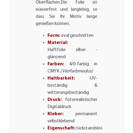
Oberflächen.Die Folie ist
wasserfest und langlebig, so
dass Sie Ihr Motiv lange
genießen können.
Form:
oval geschnitten
Material:
Haftfolie silber -
glänzend
Farben:
4/0-farbig in
CMYK
(Vierfarbmodus)
Haltbarkeit:
UV-
beständig &
witterungsbeständig
Druck:
fotorealistischer
Digitaldruck
Kleber:
permanent
selbstklebend
Eigenschaft:
rückstandslos