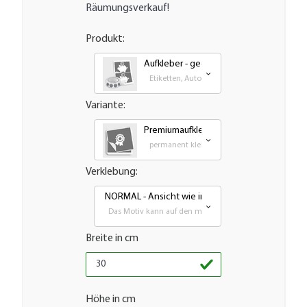
Räumungsverkauf!
Produkt:
Aufkleber - gedruckt
Etiketten, Autoaufkleber, Transfer und Groß
Variante:
Premiumaufkleber - wetterfest, UV-best
permanent klebende - Outdoor PVC Folie
Verklebung:
NORMAL - Ansicht wie im Produktbild
Das Motiv kann auf den meisten glatten Flächen aufgeb
Breite in cm
Höhe in cm