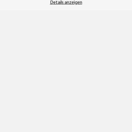
UNSERE ZAHLUNGSARTEN*
Details anzeigen
SSL-Verschlüsselung
UNSER VERSANDDIENSTLEISTER