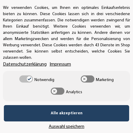
Wir verwenden Cookies, um Ihnen ein optimales Einkaufserlebnis
GEPRÜFTE LEISTUNG
bieten zu können. Diese Cookies lassen sich in drei verschiedene
Kategorien zusammenfassen. Die notwendigen werden zwingend für
Ihren Einkauf benötigt. Weitere Cookies verwenden wir, um
anonymisierte Statistiken anfertigen zu können. Andere dienen vor
AUFKLEBERDEALER STORE
allem Marketingzwecken und werden für die Personalisierung von
Werbung verwendet. Diese Cookies werden durch 43 Dienste im Shop
verwendet. Sie können selbst entscheiden, welche Cookies Sie
Handwerkerring 1, D-39326 Wolmirstedt
zulassen wollen.
Datenschutzerklärung
Impressum
Bestellungen/Support: +49 (0)39-201-28-98-10
Notwendig
Marketing
Buchhaltung: +49 (0)39-201-28-98-17
Analytics
info@aufkleberdealer.de
UNSER AFFILIATE-PROGRAMM
Alle akzeptieren
Auswahl speichern