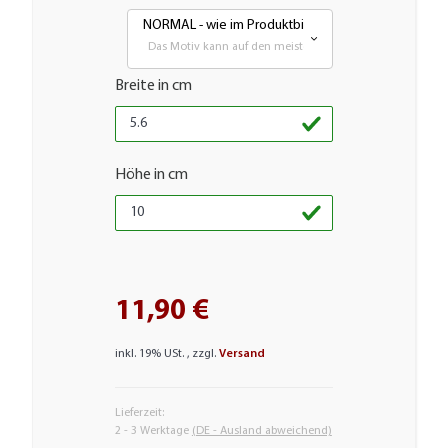
NORMAL - wie im Produktbild
Das Motiv kann auf den meisten glatten Flächen aufgebr
Breite in cm
Höhe in cm
11,90 €
inkl. 19% USt. , zzgl.
Versand
Lieferzeit:
2 - 3 Werktage
(DE - Ausland abweichend)