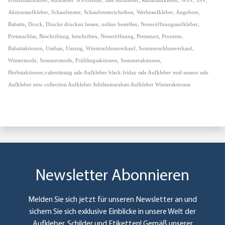
Prozentaufkleber, Aufkleber % Prozente, Sale Aufkleber, Rabattaufkleber, WSV, SSV,
Aktionsaufkleber, Schaufenster, Schaufensterscheiben, Werbeaufkleber, Angebote,
Rabatte, Druck, Drucke drucken lassen, online bestellen, Neueröffnungsaufkleber,
Preisnachlas, Beschriftung, beschriften, Neueröffnung, Preissturz, Prozente,
Rabattaktionen, Umbau, Umzug, Winterschlussverkauf, Sommerschlussverkauf,
Wintermode, Sommermode, Frühlingsaktionen, Sommeraktionen,
Herbstaktionen,valentinstag sale Aufkleber black friday sale Aufkleber mid season sale
Aufkleber new collection Aufkleber Jubiläumsrabatt Aufkleber Winteraktionen
Newsletter Abonnieren
Melden Sie sich jetzt für unseren Newsletter an und
sichern Sie sich exklusive Einblicke in unsere Welt der
Aufkleber, Schilder und Etiketten! Gemäß unserer