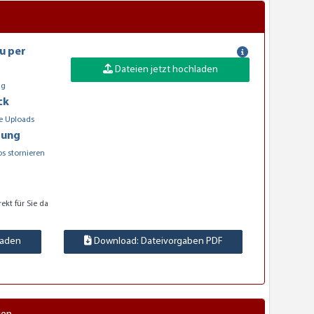
u per
Dateien jetzt hochladen
ng
ck
e Uploads
rung
os stornieren
rekt für Sie da
laden
Download: Dateivorgaben PDF