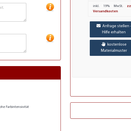
inkl. 19% MwSt.
zz
Versandkosten
Anfrage stellen 
Hilfe erhalten
kostenlose
Materialmuster
he Farbintensivität