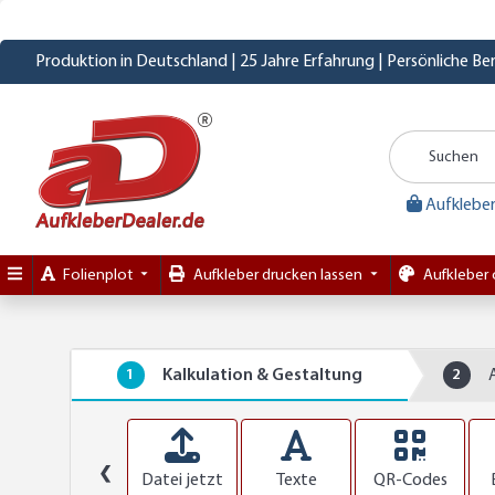
Produktion in Deutschland | 25 Jahre Erfahrung | Persönliche B
Aufkleber
Folienplot
Aufkleber drucken lassen
Aufkleber 
1
Kalkulation & Gestaltung
2
❮
Datei jetzt
Texte
QR-Codes