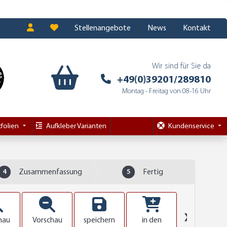
Stellenangebote
News
Kontakt
Wir sind für Sie da
+49(0)39201/289810
Montag - Freitag von 08-16 Uhr
folien
Aufkleber Varianten
Kundenservice
4
Zusammenfassung
5
Fertig
❯
hau
Vorschau
speichern
in den