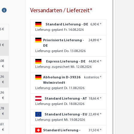
Versandarten / Lieferzeit*
Standard Lieferung - DE
6,90 € *
6 €
Lieferung:
geplant Fr. 14.08.2026
Priorisierte Lieferung -
24,89 € *
1 €
DE
Lieferung:
geplant Do. 13.08.2026
,08
Express Lieferung - DE
44,80 € *
€
Lieferung:
zugesichert Mi. 12.08.2026
,36
Abholung in D-39326
kostenlos *
€
Wolmirstedt
Lieferung:
geplant Di. 11.08.2026
,36
€
Standard Lieferung - AT
18,66 € *
Lieferung:
geplant Di. 18.08.2026
,78
€
Standard Lieferung - EU
22,49 € *
Lieferung:
geplant Mi. 19.08.2026
,61
€
Standard Lieferung -
31,50 € *