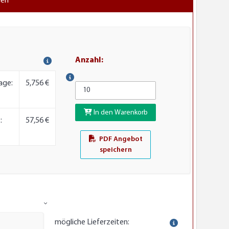
gen
Anzahl:
age:
5,756 €
In den Warenkorb
:
57,56 €
PDF Angebot
speichern
mögliche Lieferzeiten: