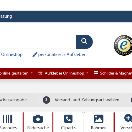
eratung
 Onlineshop
personaliserte Aufkleber
online gestalten
Aufkleber Onlineshop
Schilder & Magnet
Adresseingabe
3
Versand- und Zahlungsart wählen
Barcodes
Bildersuche
Cliparts
Rahmen
Vorsc