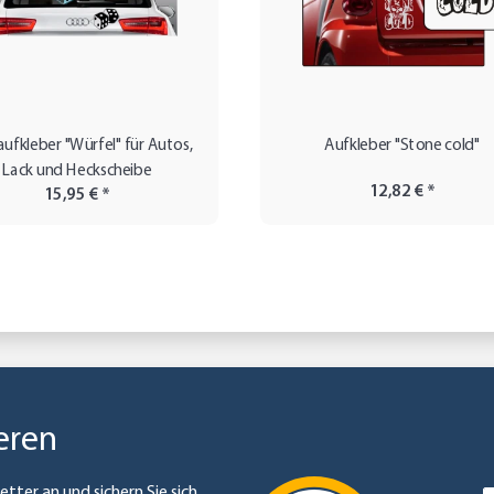
ufkleber "Würfel" für Autos,
Aufkleber "Stone cold"
Lack und Heckscheibe
12,82 €
*
15,95 €
*
eren
etter an und sichern Sie sich