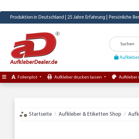
Produktion in Deutschland | 25 Jahre Erfahrung | Persönliche B
Aufkleber
Folienplot
Aufkleber drucken lassen
Aufkleber 
Startseite
Aufkleber & Etiketten Shop
Aufk