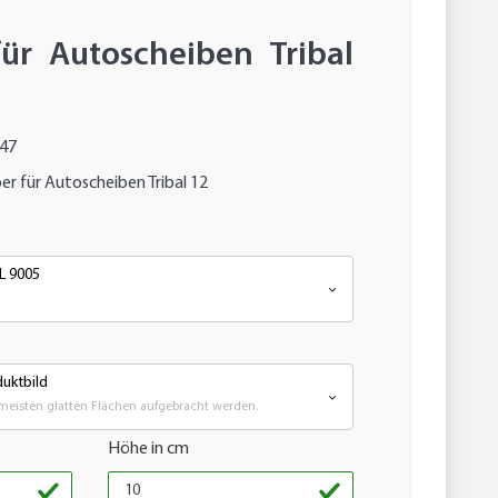
für Autoscheiben Tribal
647
er für Autoscheiben Tribal 12
L 9005
uktbild
meisten glatten Flächen aufgebracht werden.
Höhe in cm