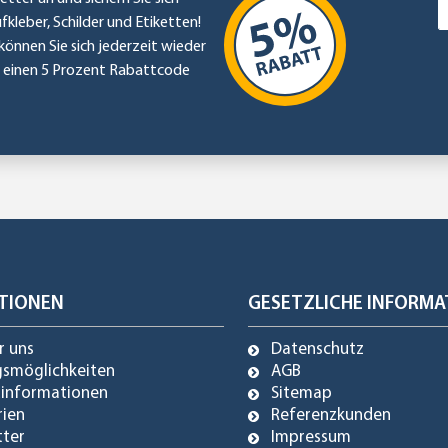
ufkleber, Schilder und Etiketten!
können Sie sich jederzeit wieder
e einen 5 Prozent Rabattcode
TIONEN
GESETZLICHE INFORMA
r uns
Datenschutz
gsmöglichkeiten
AGB
dinformationen
Sitemap
rien
Referenzkunden
tter
Impressum