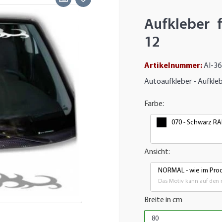
Aufkleber 
12
Artikelnummer:
AI-3
Autoaufkleber - Aufkleb
Farbe:
070 - Schwarz RA
Ansicht:
NORMAL - wie im Prod
Das Motiv kann auf den 
Breite in cm