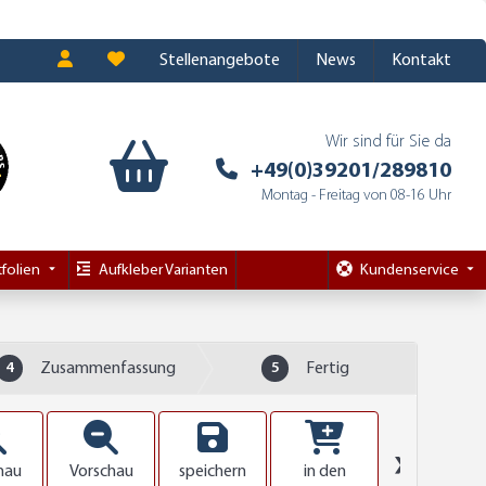
Stellenangebote
News
Kontakt
Wir sind für Sie da
+49(0)39201/289810
Montag - Freitag von 08-16 Uhr
folien
Aufkleber Varianten
Kundenservice
4
Zusammenfassung
5
Fertig
❯
hau
Vorschau
speichern
in den