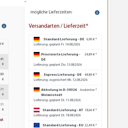
mögliche Lieferzeiten:
Versandarten / Lieferzeit*
Standard Lieferung - DE
6,90 € *
9 €
Lieferung:
geplant Fr. 14.08.2026
Priorisierte Lieferung -
24,89 € *
,45
DE
€
Lieferung:
geplant Do. 13.08.2026
,80
Express Lieferung - DE
44,80 € *
€
Lieferung:
zugesichert Mi. 12.08.2026
,11
Abholung in D-39326
kostenlos *
€
Wolmirstedt
Lieferung:
geplant Di. 11.08.2026
,11
€
Standard Lieferung - AT
18,66 € *
Lieferung:
geplant Di. 18.08.2026
gl.
Standard Lieferung - EU
22,49 € *