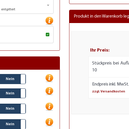
entgittert
Produkt in den Warenkorb le
Ihr Preis:
Stückpreis bei Aufl
10
Nein
Endpreis inkl. MwSt.
zzgl. Versandkosten
Nein
Nein
Nein