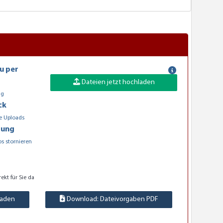
u per
Dateien jetzt hochladen
ng
ck
e Uploads
rung
os stornieren
rekt für Sie da
laden
Download: Dateivorgaben PDF