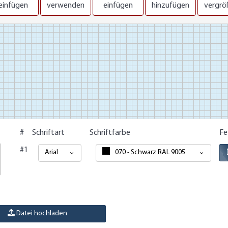
einfügen
verwenden
einfügen
hinzufügen
vergrö
#
Schriftart
Schriftfarbe
Fe
#1
Arial
070 - Schwarz RAL 9005
Datei hochladen