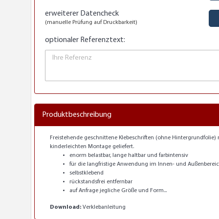
erweiterer Datencheck
JA
(manuelle Prüfung auf Druckbarkeit)
optionaler Referenztext:
Produktbeschreibung
Freistehende geschnittene Klebeschriften (ohne Hintergrundfolie) 
kinderleichten Montage geliefert.
enorm belastbar, lange haltbar und farbintensiv
für die langfristige Anwendung im Innen- und Außenberei
selbstklebend
rückstandsfrei entfernbar
auf Anfrage jegliche Größe und Form...
Download:
Verklebanleitung