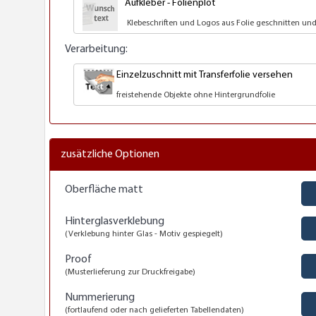
Aufkleber - Folienplot
Klebeschriften und Logos aus Folie geschnitten und 
Verarbeitung:
Einzelzuschnitt mit Transferfolie versehen
freistehende Objekte ohne Hintergrundfolie
zusätzliche Optionen
Oberfläche matt
JA
Hinterglasverklebung
JA
(Verklebung hinter Glas - Motiv gespiegelt)
Proof
JA
(Musterlieferung zur Druckfreigabe)
Nummerierung
JA
(fortlaufend oder nach gelieferten Tabellendaten)