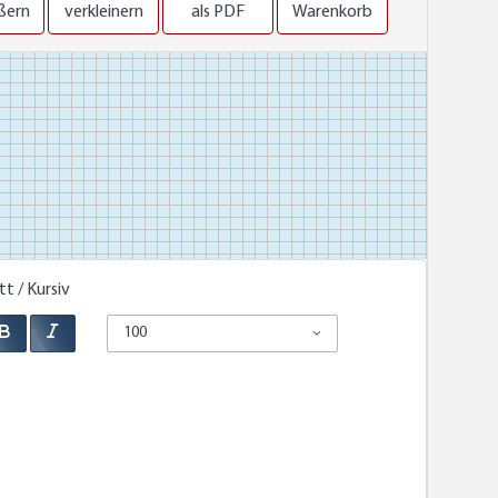
ßern
verkleinern
als PDF
Warenkorb
tt / Kursiv
100