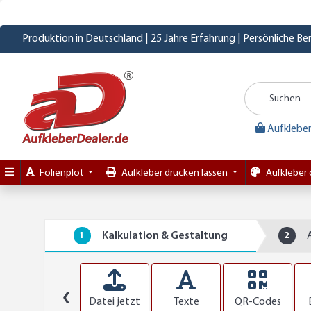
Produktion in Deutschland | 25 Jahre Erfahrung | Persönliche B
Aufkleber
Folienplot
Aufkleber drucken lassen
Aufkleber 
1
Kalkulation & Gestaltung
2
❮
Datei jetzt
Texte
QR-Codes