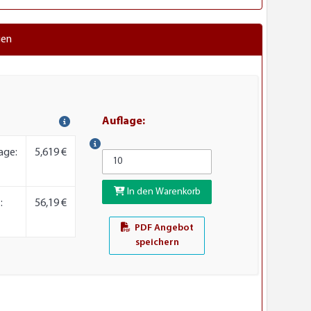
gen
Auflage:
age:
5,619 €
In den Warenkorb
:
56,19 €
PDF Angebot
speichern