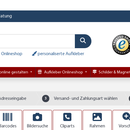
eratung
 Onlineshop
personaliserte Aufkleber
online gestalten
Aufkleber Onlineshop
Schilder & Magnet
Adresseingabe
3
Versand- und Zahlungsart wählen
Barcodes
Bildersuche
Cliparts
Rahmen
Vorsc