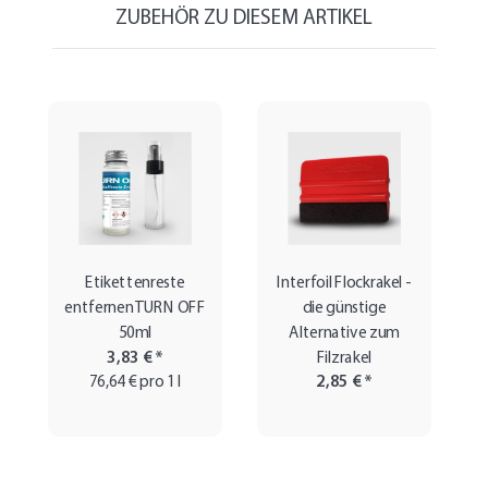
ZUBEHÖR ZU DIESEM ARTIKEL
Etikettenreste
Interfoil Flockrakel -
entfernen TURN OFF
die günstige
50ml
Alternative zum
3,83 €
*
Filzrakel
76,64 € pro 1 l
2,85 €
*