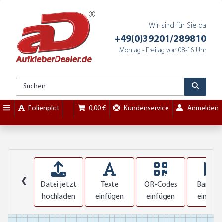
Wir sind für Sie da
+49(0)39201/289810
Montag - Freitag von 08-16 Uhr
Folienplot
0,00 €
Kundenservice
Anmelden
❮
Datei jetzt
Texte
QR-Codes
Barcod
hochladen
einfügen
einfügen
einfüg