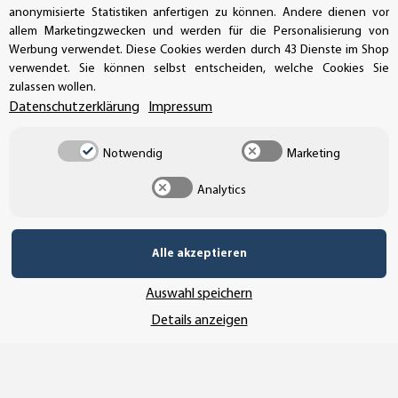
anonymisierte Statistiken anfertigen zu können. Andere dienen vor
allem Marketingzwecken und werden für die Personalisierung von
Werbung verwendet. Diese Cookies werden durch 43 Dienste im Shop
verwendet. Sie können selbst entscheiden, welche Cookies Sie
zulassen wollen.
Newsletter Abonnieren
Datenschutzerklärung
Impressum
Melden Sie sich jetzt für unseren Newsletter an und
Notwendig
Marketing
sichern Sie sich exklusive Einblicke in unsere Welt der
Aufkleber, Schilder und Etiketten! Gemäß unserer
Analytics
Datenschutzerklärung
können Sie sich jederzeit
wieder abmelden. Als Dankeschön erhalten Sie einen 5
Prozent Rabattcode für Ihre nächste Bestellung.
Alle akzeptieren
Abonnieren
Auswahl speichern
Details anzeigen