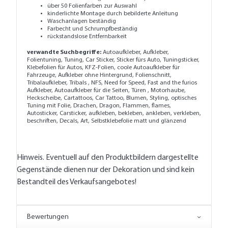
über 50 Folienfarben zur Auswahl
kinderlichte Montage durch bebilderte Anleitung
Waschanlagen beständig
Farbecht und Schrumpfbeständig
rückstandslose Entfernbarkeit
verwandte Suchbegriffe:
Autoaufkleber, Aufkleber,
Folientuning, Tuning, Car Sticker, Sticker fürs Auto, Tuningsticker,
Klebefolien für Autos, KFZ-Folien, coole Autoaufkleber für
Fahrzeuge, Aufkleber ohne Hintergrund, Folienschnitt,
Tribalaufkleber, Tribals , NFS, Need for Speed, Fast and the furios
Aufkleber, Autoaufkleber für die Seiten, Türen , Motorhaube,
Heckscheibe, Cartattoos, Car Tattoo, Blumen, Styling, optisches
Tuning mit Folie, Drachen, Dragon, Flammen, flames,
Autosticker, Carsticker, aufkleben, bekleben, ankleben, verkleben,
beschriften, Decals, Art, Selbstklebefolie matt und glänzend
Hinweis. Eventuell auf den Produktbildern dargestellte
Gegenstände dienen nur der Dekoration und sind kein
Bestandteil des Verkaufsangebotes!
Bewertungen