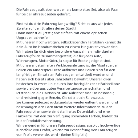
Die Fahrzeugaufkleber werden als komplettes Set, also als Paar
für beide Fahrzeugseiten geliefert.
Findest du dein Fahrzeug langweilig? Sieht es aus wie jedes
Zweite auf den Straßen deiner Stadt?
Dann kannst du jetzt ganz einfach mit einem optischen
Upgrade nachhelfen!
Mit unseren hochwertigen, selbstklebenden Farbfolien kannst du
dein Auto im Handumdrehen zu einem Hingucker verwandeln.
Wir haben für dich eine besondere Auswahl an individuellen
Fahrzeugfolien zusammengestellt, die für jedes Auto,
Wohnwagen, Motorräder, ja sogar für Boote geeignet sind.
Mit unserer detaillierten
Verklebeanleitung
ist die Montage der
Folien ein Kinderspiel. Diese Aufkleber und Folien sind für den
langfristigen Einsatz an Fahrzeugen entwickelt worden und
haben sich bereits über Jahrzehnte bewährt. Unsere Folien
bestechen in erster Linie durch Ihre hochglänzende Farbbrillanz
sowie die überaus guten Verarbeitungseigenschaften und
letztendlich die Haltbarkeit. Alle Aufkleber sind UV-beständig
und resistent gegen Benzin, Öle oder auch Salzwasser.
Sie können jederzeit rückstandslos wieder entfernt werden und
beschädigen den Lack nicht! Weitere Informationen zu den
Fahrzeugfolien sowie ein detailliertes Datenblatt und eine
Farbkarte, mit den zur Verfügung stehenden Farben, findest du
in der Produktbeschreibung.
Wir verwenden für unsere Fahrzeugdesigns absolut hochwertige
Klebefolie von Orafol, welche zur Beschriftung von Fahrzeugen
von Profis verwendet wird - (keine Billigfolie).