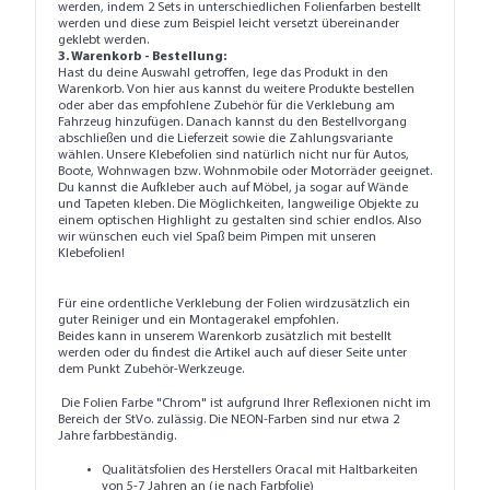
werden, indem 2 Sets in unterschiedlichen Folienfarben bestellt
werden und diese zum Beispiel leicht versetzt übereinander
geklebt werden.
3. Warenkorb - Bestellung:
Hast du deine Auswahl getroffen, lege das Produkt in den
Warenkorb. Von hier aus kannst du weitere Produkte bestellen
oder aber das empfohlene Zubehör für die Verklebung am
Fahrzeug hinzufügen. Danach kannst du den Bestellvorgang
abschließen und die Lieferzeit sowie die Zahlungsvariante
wählen. Unsere Klebefolien sind natürlich nicht nur für Autos,
Boote, Wohnwagen bzw. Wohnmobile oder Motorräder geeignet.
Du kannst die Aufkleber auch auf Möbel, ja sogar auf Wände
und Tapeten kleben. Die Möglichkeiten, langweilige Objekte zu
einem optischen Highlight zu gestalten sind schier endlos. Also
wir wünschen euch viel Spaß beim Pimpen mit unseren
Klebefolien!
Für eine ordentliche Verklebung der Folien wirdzusätzlich ein
guter
Reiniger
und ein
Montagerakel
empfohlen.
Beides kann in unserem Warenkorb zusätzlich mit bestellt
werden oder du findest die Artikel auch auf dieser Seite unter
dem Punkt
Zubehör-Werkzeuge
.
Die Folien Farbe "Chrom" ist aufgrund Ihrer Reflexionen nicht im
Bereich der StVo. zulässig. Die NEON-Farben sind nur etwa 2
Jahre farbbeständig.
Qualitätsfolien des Herstellers Oracal mit Haltbarkeiten
von 5-7 Jahren an (je nach Farbfolie)