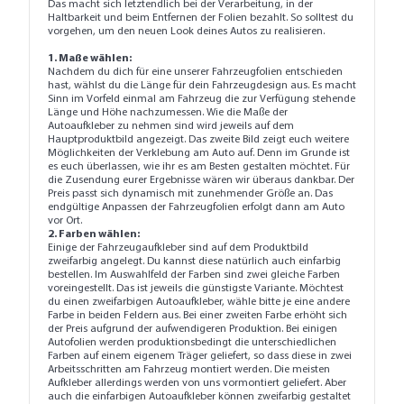
Das macht sich letztendlich bei der Verarbeitung, in der
Haltbarkeit und beim Entfernen der Folien bezahlt. So solltest du
vorgehen, um den neuen Look deines Autos zu realisieren.
1. Maße wählen:
Nachdem du dich für eine unserer Fahrzeugfolien entschieden
hast, wählst du die Länge für dein Fahrzeugdesign aus. Es macht
Sinn im Vorfeld einmal am Fahrzeug die zur Verfügung stehende
Länge und Höhe nachzumessen. Wie die Maße der
Autoaufkleber zu nehmen sind wird jeweils auf dem
Hauptproduktbild angezeigt. Das zweite Bild zeigt euch weitere
Möglichkeiten der Verklebung am Auto auf. Denn im Grunde ist
es euch überlassen, wie ihr es am Besten gestalten möchtet. Für
die Zusendung eurer Ergebnisse wären wir überaus dankbar. Der
Preis passt sich dynamisch mit zunehmender Größe an. Das
endgültige Anpassen der Fahrzeugfolien erfolgt dann am Auto
vor Ort.
2. Farben wählen:
Einige der Fahrzeugaufkleber sind auf dem Produktbild
zweifarbig angelegt. Du kannst diese natürlich auch einfarbig
bestellen. Im Auswahlfeld der Farben sind zwei gleiche Farben
voreingestellt. Das ist jeweils die günstigste Variante. Möchtest
du einen zweifarbigen Autoaufkleber, wähle bitte je eine andere
Farbe in beiden Feldern aus. Bei einer zweiten Farbe erhöht sich
der Preis aufgrund der aufwendigeren Produktion. Bei einigen
Autofolien werden produktionsbedingt die unterschiedlichen
Farben auf einem eigenem Träger geliefert, so dass diese in zwei
Arbeitsschritten am Fahrzeug montiert werden. Die meisten
Aufkleber allerdings werden von uns vormontiert geliefert. Aber
auch die einfarbigen Autoaufkleber können zweifarbig gestaltet