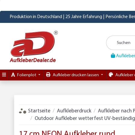
Produktion in Deutschland | 25 Jahre Erfahrung | Persönliche B
Aufkleber
Folienplot
Aufkleber drucken lassen
Aufkleber 
Startseite
Aufkleberdruck
Aufkleber nach 
Outdoor Aufkleber wetterfest UV-beständig 
17 cm NEON Aufkleber rund