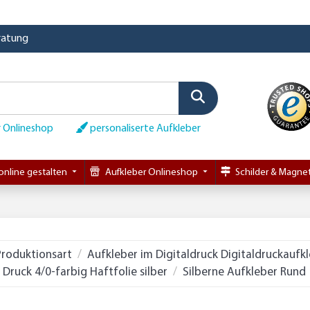
eratung
 Onlineshop
personaliserte Aufkleber
online gestalten
Aufkleber Onlineshop
Schilder & Magnet
Produktionsart
Aufkleber im Digitaldruck Digitaldruckaufk
ruck 4/0-farbig Haftfolie silber
Silberne Aufkleber Rund