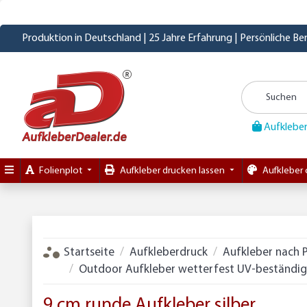
Produktion in Deutschland | 25 Jahre Erfahrung | Persönliche B
Aufkleber
Folienplot
Aufkleber drucken lassen
Aufkleber 
Startseite
Aufkleberdruck
Aufkleber nach 
Outdoor Aufkleber wetterfest UV-beständig D
9 cm runde Aufkleber silber