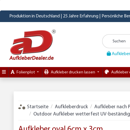
Produktion in Deutschland | 25 Jahre Erfahrung | Persönliche B
Aufkleber
Folienplot
Aufkleber drucken lassen
Aufkleber 
Startseite
Aufkleberdruck
Aufkleber nach 
Outdoor Aufkleber wetterfest UV-beständig 
Aufkleber oval 6cm x 3cm