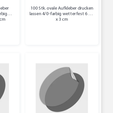
leber
100 Stk. ovale Aufkleber drucken
rbig
lassen 4/0-farbig wetterfest 6 cm
 cm
x 3 cm