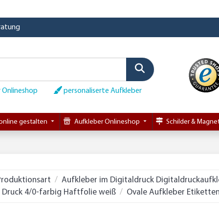
eratung
 Onlineshop
personaliserte Aufkleber
online gestalten
Aufkleber Onlineshop
Schilder & Magnet
Produktionsart
Aufkleber im Digitaldruck Digitaldruckaufk
Druck 4/0-farbig Haftfolie weiß
Ovale Aufkleber Etikette