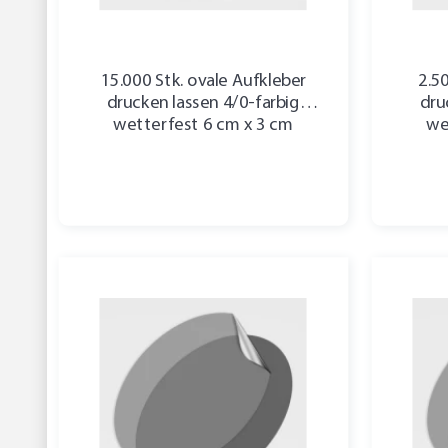
15.000 Stk. ovale Aufkleber
2.5
drucken lassen 4/0-farbig
dru
wetterfest 6 cm x 3 cm
we