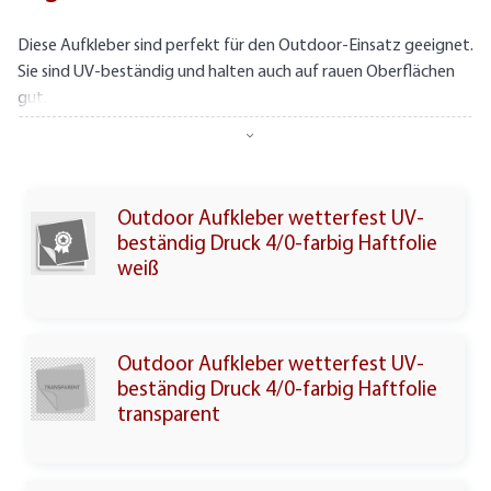
Diese Aufkleber sind perfekt für den Outdoor-Einsatz geeignet.
Sie sind UV-beständig und halten auch auf rauen Oberflächen
gut.
Die Aufkleber sind in verschiedenen Formen erhältlich, so dass
Sie die perfekte Form für Ihr Projekt finden.
Es gibt verschiedene Arten von Aufklebern, die für Outdoor-
Outdoor Aufkleber wetterfest UV-
Projekte geeignet sind. Sie können zwischen verschiedenen
beständig Druck 4/0-farbig Haftfolie
Materialien wählen. Die meisten Outdoor-Aufkleber sind aus
weiß
PVC oder Polyester gefertigt. Diese Aufkleber sind langlebig
und halten selbst bei harten Bedingungen gut.
Haltbarkeit:
wetterfest & witterungsbeständig
Outdoor Aufkleber wetterfest UV-
Farben:
UV-beständiger fotorealistischer Druck
beständig Druck 4/0-farbig Haftfolie
Druck
: 4/0-farbig in CMYK
transparent
Material:
Haftfolie weiß - glänzend
Kleber:
permanent klebend
Eigenschaft:
rückstandslos wiederentfernbar