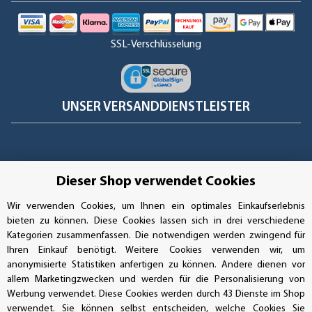
der Digitaldruckaufkleber lässt sich bei der Verarbeitung durch
erwärmen mit einem Föhn in Form bringen. Dies ist wichtig bei
Sicken oder Wölbungen. Der Aufkleber ist also 3D verklebbar
SSL-Verschlüsselung
und bei richtiger Anwendung bleibt dieser auch in der
montierten Form. Die Montage von großflächigen
Vollverklebungen an Fahrzeugen sollte allerdings von einem
UNSER VERSANDDIENSTLEISTER
Fachmann durchgeführt werden.
Schlagwörter:
Dieser Shop verwendet Cookies
Wir verwenden Cookies, um Ihnen ein optimales Einkaufserlebnis
transparente Aufkleber, silberne Outdoor Aufkleber, UV-
bieten zu können. Diese Cookies lassen sich in drei verschiedene
beständige Sticker, Haftfolie neon, weiße Klebefolie,
Kategorien zusammenfassen. Die notwendigen werden zwingend für
neonfarbene Haftfolie, selbstklebefolie transparent, rund,
Ihren Einkauf benötigt. Weitere Cookies verwenden wir, um
quadratisch, rechteckig, oval. Din Formate, Freiform
anonymisierte Statistiken anfertigen zu können. Andere dienen vor
allem Marketingzwecken und werden für die Personalisierung von
Werbung verwendet. Diese Cookies werden durch 43 Dienste im Shop
verwendet. Sie können selbst entscheiden, welche Cookies Sie
Vertrag widerrufen