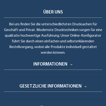
Flächen anwendbar. Oder bedruckbare reflektierende
Klebefolien sowie Bannermaterialien.
ÜBER UNS
Bei einem Aufkleber im Digitaldruck ist im Vergleich zu einem
Bei uns finden Sie die unterschiedlichsten Drucksachen für
Siebdruck oder einem Offsetdruck weniger die Anzahl der
Geschäft und Privat. Modernste Drucktechniken sorgen für eine
Farben ausschlaggebend. Die Preisberechnung erfolgt
qualitativ hochwertige Ausführung. Unser Online-Konfigurator
überwiegend nach der gewünschten Menge und den Maßen
führt Sie durch einen einfachen und selbsterklärenden
der Aufkleber.
Bestellvorgang, wobei alle Produkte individuell gestaltet
In dem Bereich Digitaldruck wird eine Vielzahl von Medien
werden können.
angeboten, welche Sie von uns bedrucken lassen können.
Vom Werbebanner und Planen, Stoffe und Leinwände,
INFORMATIONEN
Effektfolien, Pop Up Materialien, Papier bis hin zum meist
verbreiteten Medium Klebefolien. Diese werden in
transparenter oder weißer Ausführung bedruckt. Aber auch
beim Drucken auf Selbstklebefolien sollten ein paar Dinge
GESETZLICHE INFORMATIONEN
beachtet werden. Man unterscheidet zum Beispiel zwischen
mittelfristigen Einsatz (3 - 4 Jahre Innen- & Außenbereich) für
Etiketten, z.B. Aufkleber für Veranstaltungen oder für Briefe