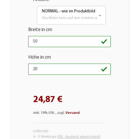
NORMAL - wie im Produktbild
Das Motiv kann auf den meisten glatten Flächen aufgebrach
Breite in cm
Höhe in cm
24,87 €
inkl. 19% USt. , zzgl.
Versand
Lieferzeit:
4 - 5 Werktage
(DE - Ausland abweichend)