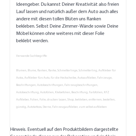
Ideengeber. Du kannst Deiner Kreativität also freien
Lauf lassen und natürlich außer dem Auto auch alles
andere mit diesen tollen Blüten uns Ranken
bekleben. Selbst Deine Zimmer-Wände sowie Deine
Möbel können ohne weiteres mit dieser Folie
beklebt werden.
Verwande Suchbegriffe:
Blumen, Blume, Ranken, Ranke, Schmetterlinge, Schmetterling, Aufkleber für
Autos, Aufkleber fürs Auto, für die Heckscheibe, Autoaufkleber, Fahrzeuge,
Beschriftungen, Autobeschriftungen, Fahrzeugbeschriftungen,
Autobeschriftung, Autofolien, Klebefolien, Beschriftung, Farbfolien, KFZ
Aufkleber, Folien, Folie, drucken lassen, Shop, bekleben, entfernen, bestellen,
günstig, Autotattoos, Sterne, Fahrzeugaufkleber, zum selbst aufkleben
Hinweis. Eventuell auf den Produktbildern dargestellte