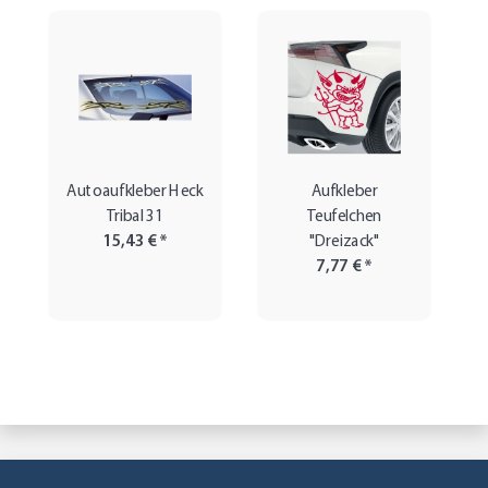
Autoaufkleber Heck
Aufkleber
Tribal 31
Teufelchen
15,43 €
*
"Dreizack"
7,77 €
*