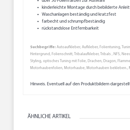
über 50 Folienfarben zur Auswahl
kinderleichte Montage durch bebilderte Anlei
Waschanlagen beständig und kratzfest
farbecht und schrumpfbeständig
rückstandslose Entfernbarkeit
Suchbegriffe:
Autoaufkleber, Aufkleber, Folientuning, Tunin
Hintergrund, Folienschnitt, Tribalaufkleber, Tribals , NFS, N
Styling, optisches Tuning mit Folie, Drachen, Dragon, Flamme
Motorhaubenfolien, Motorhaube, Motorhauben bekleben., 
Hinweis. Eventuell auf den Produktbildern dargestel
ÄHNLICHE ARTIKEL