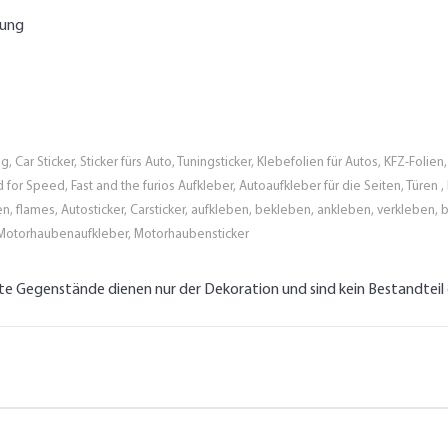
tung
g, Car Sticker, Sticker fürs Auto, Tuningsticker, Klebefolien für Autos, KFZ-Fol
eed for Speed, Fast and the furios Aufkleber, Autoaufkleber für die Seiten, Türe
n, flames, Autosticker, Carsticker, aufkleben, bekleben, ankleben, verkleben, b
Motorhaubenaufkleber, Motorhaubensticker
lte Gegenstände dienen nur der Dekoration und sind kein Bestandtei