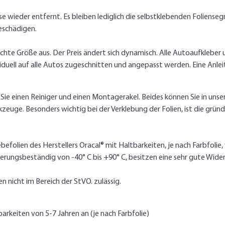
wieder entfernt. Es bleiben lediglich die selbstklebenden Foliensegm
eschädigen.
hte Größe aus. Der Preis ändert sich dynamisch. Alle Autoaufkleber und
ell auf alle Autos zugeschnitten und angepasst werden. Eine Anleit
 Sie einen Reiniger und einen Montagerakel. Beides können Sie in uns
zeuge. Besonders wichtig bei der Verklebung der Folien, ist die grü
befolien des Herstellers Oracal® mit Haltbarkeiten, je nach Farbfolie
erungsbeständig von -40° C bis +90° C, besitzen eine sehr gute Wide
n nicht im Bereich der StVO. zulässig.
barkeiten von 5-7 Jahren an (je nach Farbfolie)