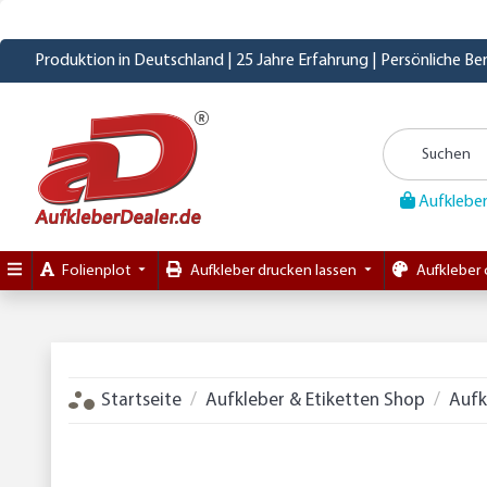
Produktion in Deutschland | 25 Jahre Erfahrung | Persönliche B
Aufkleber
Folienplot
Aufkleber drucken lassen
Aufkleber 
Startseite
Aufkleber & Etiketten Shop
Aufk