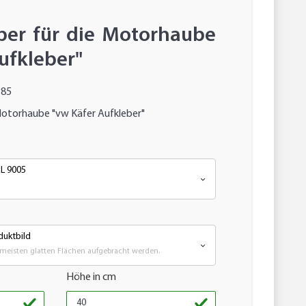
ber für die Motorhaube
ufkleber"
385
Motorhaube "vw Käfer Aufkleber"
AL 9005
duktbild
meisten glatten Flächen aufgebracht werden.
Höhe in cm