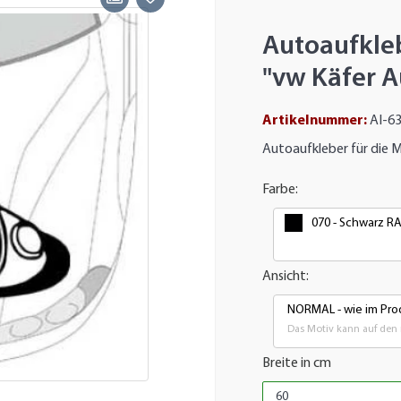
Autoaufkle
"vw Käfer A
Artikelnummer:
AI-6
Autoaufkleber für die 
Farbe:
070 - Schwarz R
Ansicht:
NORMAL - wie im Pro
Das Motiv kann auf den 
Breite in cm