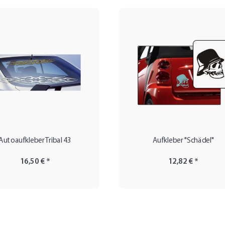
Autoaufkleber Tribal 43
Aufkleber "Schädel"
16,50 €
*
12,82 €
*