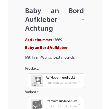
Baby an Bord
Aufkleber -
Achtung
Artikelnummer:
3669
Baby an Bord Aufkleber
Mit Ihrem Wunschtext möglich.
Produkt:
Aufkleber - gedruckt
Etiketten, Autoaufkleber, Transfer und Großform
Variante:
Premiumaufkleber - wetterfest, UV-beständi
mit extra Schutzlaminat für bestmöglichen UV- 