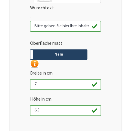
Wunschtext:
Oberfläche matt
JA
Nein
Breite in cm
Höhe in cm