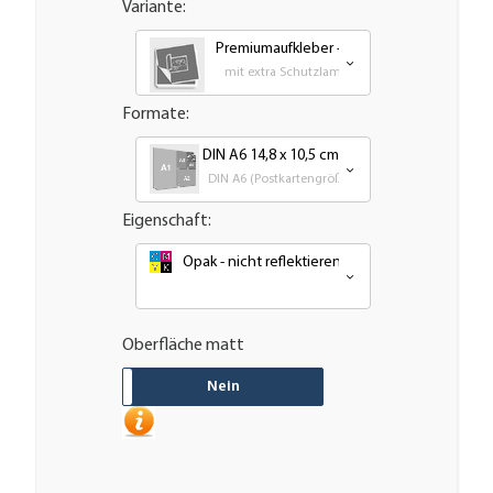
Variante:
Premiumaufkleber - wetterfest, UV-beständ
mit extra Schutzlaminat für bestmöglichen UV
Formate:
DIN A6 14,8 x 10,5 cm
DIN A6 (Postkartengröße)
Eigenschaft:
Opak - nicht reflektierend oder nachleuchtend
Oberfläche matt
JA
Nein