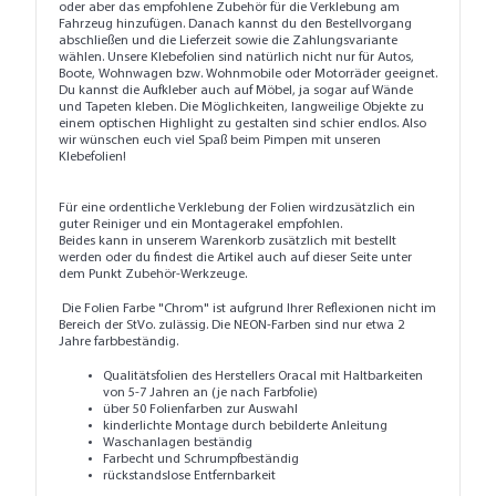
oder aber das empfohlene Zubehör für die Verklebung am
Fahrzeug hinzufügen. Danach kannst du den Bestellvorgang
abschließen und die Lieferzeit sowie die Zahlungsvariante
wählen. Unsere Klebefolien sind natürlich nicht nur für Autos,
Boote, Wohnwagen bzw. Wohnmobile oder Motorräder geeignet.
Du kannst die Aufkleber auch auf Möbel, ja sogar auf Wände
und Tapeten kleben. Die Möglichkeiten, langweilige Objekte zu
einem optischen Highlight zu gestalten sind schier endlos. Also
wir wünschen euch viel Spaß beim Pimpen mit unseren
Klebefolien!
Für eine ordentliche Verklebung der Folien wirdzusätzlich ein
guter
Reiniger
und ein
Montagerakel
empfohlen.
Beides kann in unserem Warenkorb zusätzlich mit bestellt
werden oder du findest die Artikel auch auf dieser Seite unter
dem Punkt
Zubehör-Werkzeuge
.
Die Folien Farbe "Chrom" ist aufgrund Ihrer Reflexionen nicht im
Bereich der StVo. zulässig. Die NEON-Farben sind nur etwa 2
Jahre farbbeständig.
Qualitätsfolien des Herstellers Oracal mit Haltbarkeiten
von 5-7 Jahren an (je nach Farbfolie)
über 50 Folienfarben zur Auswahl
kinderlichte Montage durch bebilderte Anleitung
Waschanlagen beständig
Farbecht und Schrumpfbeständig
rückstandslose Entfernbarkeit