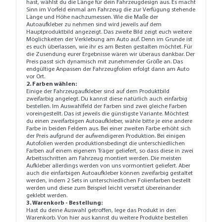
hast, wählst du die Länge für dein Fahrzeugdesign aus. Es macht
Sinn im Vorfeld einmal am Fahrzeug die zur Verfügung stehende
Länge und Höhe nachzumessen. Wie die Maße der
Autoaufkleber zu nehmen sind wird jeweils auf dem
Hauptproduktbild angezeigt. Das zweite Bild zeigt euch weitere
Möglichkeiten der Verklebung am Auto auf. Denn im Grunde ist
es euch überlassen, wie ihr es am Besten gestalten möchtet. Für
die Zusendung eurer Ergebnisse wären wir überaus dankbar. Der
Preis passt sich dynamisch mit zunehmender Größe an. Das
endgültige Anpassen der Fahrzeugfolien erfolgt dann am Auto
vor Ort.
2. Farben wählen:
Einige der Fahrzeugaufkleber sind auf dem Produktbild
zweifarbig angelegt. Du kannst diese natürlich auch einfarbig
bestellen. Im Auswahlfeld der Farben sind zwei gleiche Farben
voreingestellt. Das ist jeweils die günstigste Variante. Möchtest
du einen zweifarbigen Autoaufkleber, wähle bitte je eine andere
Farbe in beiden Feldern aus. Bei einer zweiten Farbe erhöht sich
der Preis aufgrund der aufwendigeren Produktion. Bei einigen
Autofolien werden produktionsbedingt die unterschiedlichen
Farben auf einem eigenem Träger geliefert, so dass diese in zwei
Arbeitsschritten am Fahrzeug montiert werden. Die meisten
Aufkleber allerdings werden von uns vormontiert geliefert. Aber
auch die einfarbigen Autoaufkleber können zweifarbig gestaltet
werden, indem 2 Sets in unterschiedlichen Folienfarben bestellt
werden und diese zum Beispiel leicht versetzt übereinander
geklebt werden.
3. Warenkorb - Bestellung:
Hast du deine Auswahl getroffen, lege das Produkt in den
Warenkorb. Von hier aus kannst du weitere Produkte bestellen