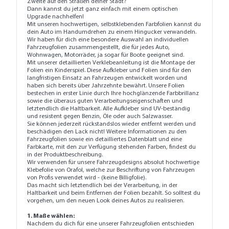
Zweite auf den Straßen deiner Stadt?
Dann kannst du jetzt ganz einfach mit einem optischen
Upgrade nachhelfen!
Mit unseren hochwertigen, selbstklebenden Farbfolien kannst du
dein Auto im Handumdrehen zu einem Hingucker verwandeln.
Wir haben für dich eine besondere Auswahl an individuellen
Fahrzeugfolien zusammengestellt, die für jedes Auto,
Wohnwagen, Motorräder, ja sogar für Boote geeignet sind.
Mit unserer detaillierten
Verklebeanleitung
ist die Montage der
Folien ein Kinderspiel. Diese Aufkleber und Folien sind für den
langfristigen Einsatz an Fahrzeugen entwickelt worden und
haben sich bereits über Jahrzehnte bewährt. Unsere Folien
bestechen in erster Linie durch Ihre hochglänzende Farbbrillanz
sowie die überaus guten Verarbeitungseigenschaften und
letztendlich die Haltbarkeit. Alle Aufkleber sind UV-beständig
und resistent gegen Benzin, Öle oder auch Salzwasser.
Sie können jederzeit rückstandslos wieder entfernt werden und
beschädigen den Lack nicht! Weitere Informationen zu den
Fahrzeugfolien sowie ein detailliertes Datenblatt und eine
Farbkarte, mit den zur Verfügung stehenden Farben, findest du
in der Produktbeschreibung.
Wir verwenden für unsere Fahrzeugdesigns absolut hochwertige
Klebefolie von Orafol, welche zur Beschriftung von Fahrzeugen
von Profis verwendet wird - (keine Billigfolie).
Das macht sich letztendlich bei der Verarbeitung, in der
Haltbarkeit und beim Entfernen der Folien bezahlt. So solltest du
vorgehen, um den neuen Look deines Autos zu realisieren.
1. Maße wählen:
Nachdem du dich für eine unserer Fahrzeugfolien entschieden