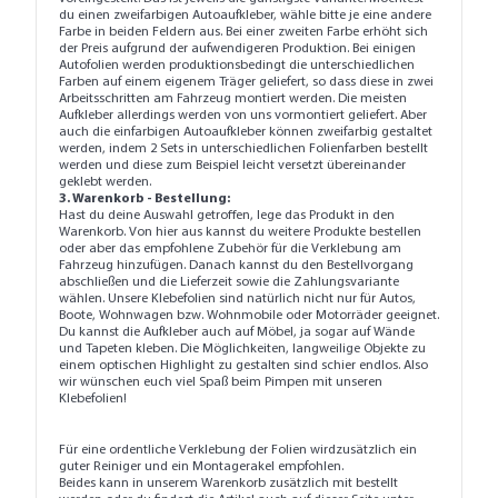
du einen zweifarbigen Autoaufkleber, wähle bitte je eine andere
Farbe in beiden Feldern aus. Bei einer zweiten Farbe erhöht sich
der Preis aufgrund der aufwendigeren Produktion. Bei einigen
Autofolien werden produktionsbedingt die unterschiedlichen
Farben auf einem eigenem Träger geliefert, so dass diese in zwei
Arbeitsschritten am Fahrzeug montiert werden. Die meisten
Aufkleber allerdings werden von uns vormontiert geliefert. Aber
auch die einfarbigen Autoaufkleber können zweifarbig gestaltet
werden, indem 2 Sets in unterschiedlichen Folienfarben bestellt
werden und diese zum Beispiel leicht versetzt übereinander
geklebt werden.
3. Warenkorb - Bestellung:
Hast du deine Auswahl getroffen, lege das Produkt in den
Warenkorb. Von hier aus kannst du weitere Produkte bestellen
oder aber das empfohlene Zubehör für die Verklebung am
Fahrzeug hinzufügen. Danach kannst du den Bestellvorgang
abschließen und die Lieferzeit sowie die Zahlungsvariante
wählen. Unsere Klebefolien sind natürlich nicht nur für Autos,
Boote, Wohnwagen bzw. Wohnmobile oder Motorräder geeignet.
Du kannst die Aufkleber auch auf Möbel, ja sogar auf Wände
und Tapeten kleben. Die Möglichkeiten, langweilige Objekte zu
einem optischen Highlight zu gestalten sind schier endlos. Also
wir wünschen euch viel Spaß beim Pimpen mit unseren
Klebefolien!
Für eine ordentliche Verklebung der Folien wirdzusätzlich ein
guter
Reiniger
und ein
Montagerakel
empfohlen.
Beides kann in unserem Warenkorb zusätzlich mit bestellt