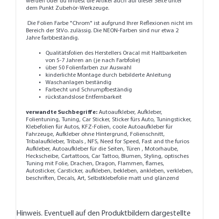
werden oder du findest die Artikel auch auf dieser Seite unter
dem Punkt
Zubehör-Werkzeuge
.
Die Folien Farbe "Chrom" ist aufgrund Ihrer Reflexionen nicht im
Bereich der StVo. zulässig. Die NEON-Farben sind nur etwa 2
Jahre farbbeständig.
Qualitätsfolien des Herstellers Oracal mit Haltbarkeiten
von 5-7 Jahren an (je nach Farbfolie)
über 50 Folienfarben zur Auswahl
kinderlichte Montage durch bebilderte Anleitung
Waschanlagen beständig
Farbecht und Schrumpfbeständig
rückstandslose Entfernbarkeit
verwandte Suchbegriffe:
Autoaufkleber, Aufkleber,
Folientuning, Tuning, Car Sticker, Sticker fürs Auto, Tuningsticker,
Klebefolien für Autos, KFZ-Folien, coole Autoaufkleber für
Fahrzeuge, Aufkleber ohne Hintergrund, Folienschnitt,
Tribalaufkleber, Tribals , NFS, Need for Speed, Fast and the furios
Aufkleber, Autoaufkleber für die Seiten, Türen , Motorhaube,
Heckscheibe, Cartattoos, Car Tattoo, Blumen, Styling, optisches
Tuning mit Folie, Drachen, Dragon, Flammen, flames,
Autosticker, Carsticker, aufkleben, bekleben, ankleben, verkleben,
beschriften, Decals, Art, Selbstklebefolie matt und glänzend
Hinweis. Eventuell auf den Produktbildern dargestellte