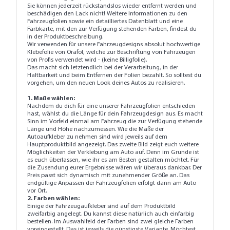
Sie können jederzeit rückstandslos wieder entfernt werden und
beschädigen den Lack nicht! Weitere Informationen zu den
Fahrzeugfolien sowie ein detailliertes Datenblatt und eine
Farbkarte, mit den zur Verfügung stehenden Farben, findest du
in der Produktbeschreibung.
Wir verwenden für unsere Fahrzeugdesigns absolut hochwertige
Klebefolie von Orafol, welche zur Beschriftung von Fahrzeugen
von Profis verwendet wird - (keine Billigfolie).
Das macht sich letztendlich bei der Verarbeitung, in der
Haltbarkeit und beim Entfernen der Folien bezahlt. So solltest du
vorgehen, um den neuen Look deines Autos zu realisieren.
1. Maße wählen:
Nachdem du dich für eine unserer Fahrzeugfolien entschieden
hast, wählst du die Länge für dein Fahrzeugdesign aus. Es macht
Sinn im Vorfeld einmal am Fahrzeug die zur Verfügung stehende
Länge und Höhe nachzumessen. Wie die Maße der
Autoaufkleber zu nehmen sind wird jeweils auf dem
Hauptproduktbild angezeigt. Das zweite Bild zeigt euch weitere
Möglichkeiten der Verklebung am Auto auf. Denn im Grunde ist
es euch überlassen, wie ihr es am Besten gestalten möchtet. Für
die Zusendung eurer Ergebnisse wären wir überaus dankbar. Der
Preis passt sich dynamisch mit zunehmender Größe an. Das
endgültige Anpassen der Fahrzeugfolien erfolgt dann am Auto
vor Ort.
2. Farben wählen:
Einige der Fahrzeugaufkleber sind auf dem Produktbild
zweifarbig angelegt. Du kannst diese natürlich auch einfarbig
bestellen. Im Auswahlfeld der Farben sind zwei gleiche Farben
voreingestellt. Das ist jeweils die günstigste Variante. Möchtest