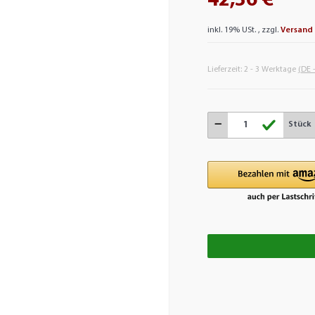
42,36 €
inkl. 19% USt. , zzgl.
Versand
Lieferzeit:
2 - 3 Werktage
(DE 
Stück
Loading.