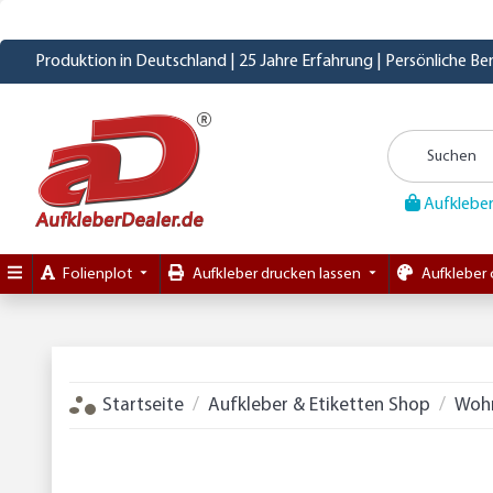
Produktion in Deutschland | 25 Jahre Erfahrung | Persönliche B
Aufkleber
Folienplot
Aufkleber drucken lassen
Aufkleber 
Startseite
Aufkleber & Etiketten Shop
Woh