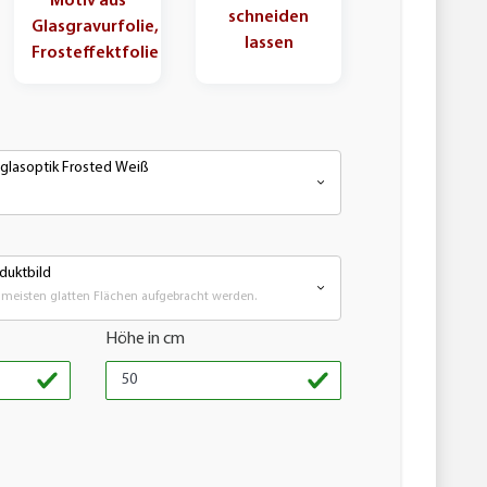
Motiv aus
schneiden
Glasgravurfolie,
lassen
Frosteffektfolie
hglasoptik Frosted Weiß
duktbild
meisten glatten Flächen aufgebracht werden.
Höhe in cm