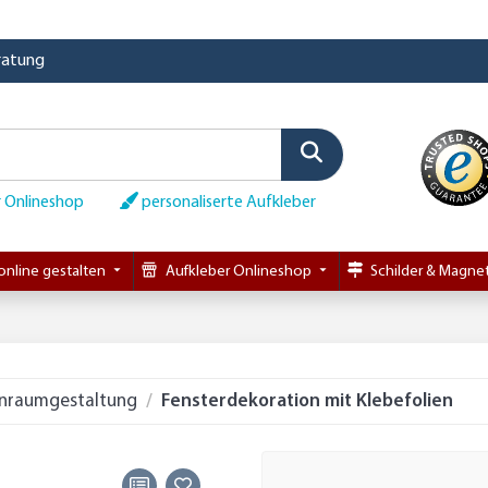
eratung
 Onlineshop
personaliserte Aufkleber
online gestalten
Aufkleber Onlineshop
Schilder & Magnet
nraumgestaltung
Fensterdekoration mit Klebefolien