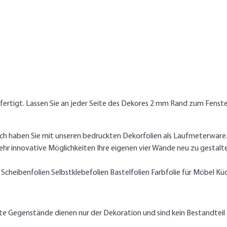
efertigt. Lassen Sie an jeder Seite des Dekores 2 mm Rand zum Fens
ch haben Sie mit unseren
bedruckten Dekorfolien als Laufmeterware
ehr innovative Möglichkeiten Ihre eigenen vier Wände neu zu gestalt
n Scheibenfolien Selbstklebefolien Bastelfolien Farbfolie für Möbel 
lte Gegenstände dienen nur der Dekoration und sind kein Bestandtei